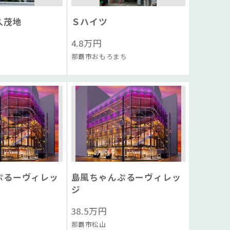
久茂地
Ｓハイツ
4.8
万円
那覇市おもろまち
ぷるーヴィレッ
島風ちゃんぷるーヴィレッ
ジ
38.5
万円
那覇市松山