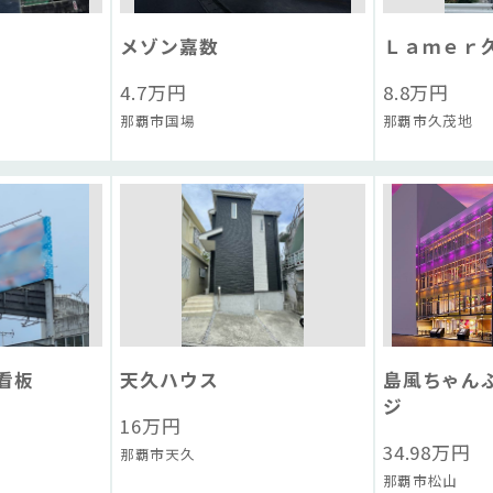
メゾン嘉数
Ｌａｍｅｒ
4.7
万円
8.8
万円
那覇市国場
那覇市久茂地
看板
天久ハウス
島風ちゃん
ジ
16
万円
34.98
万円
那覇市天久
那覇市松山