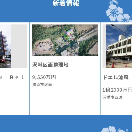
新着情報
沢岻区画整理地
9,550
万円
ｎ Ｂｅｌ
ドエル涼風
浦添市沢岻
1
億
2000
万
浦添市西原