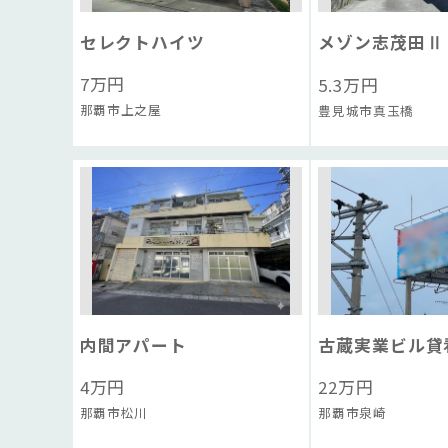
セレクトハイツ
メゾン志茂田Ⅱ
7
万円
5.3
万円
那覇市上之屋
豊見城市真玉橋
内間アパート
古蔵実業ビル貸
4
万円
22
万円
那覇市松川
那覇市泉崎