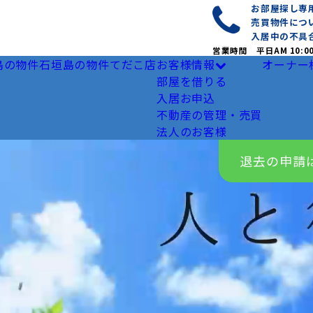
お部屋探し
売買物件につ
入居中の不具
営業時間 平日AM 10:0
島の物件
石垣島の物件
てだこ店
お客様情報
オーナー
部屋を借りる
入居お申込
不動産の管理・売買
法人のお客様
退去の申請