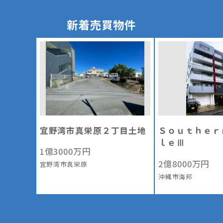
新着売買物件
宜野湾市真栄原２丁目土地
Ｓｏｕｔｈｅｒ
ｌｅⅢ
1
億
3000
万円
2
億
8000
万円
宜野湾市真栄原
沖縄市海邦