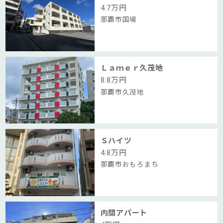
4.7
万円
那覇市国場
Ｌａｍｅｒ久茂地
8.8
万円
那覇市久茂地
Ｓハイツ
4.8
万円
那覇市おもろまち
内間アパート