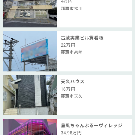
4
万円
那覇市松川
古蔵実業ビル貸看板
22
万円
那覇市泉崎
天久ハウス
16
万円
那覇市天久
島風ちゃんぷるーヴィレッジ
34.98
万円