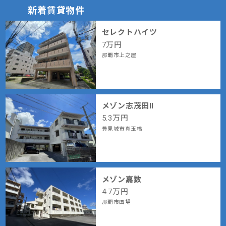
新着賃貸物件
セレクトハイツ
7
万円
那覇市上之屋
メゾン志茂田Ⅱ
5.3
万円
豊見城市真玉橋
メゾン嘉数
4.7
万円
那覇市国場