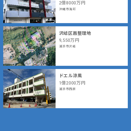
2
億
8000
万円
沖縄市海邦
沢岻区画整理地
9,550
万円
浦添市沢岻
ドエル涼風
1
億
2000
万円
浦添市西原