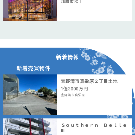
那覇市松山
新着情報
新着売買物件
宜野湾市真栄原２丁目土地
1
億
3000
万円
宜野湾市真栄原
Ｓｏｕｔｈｅｒｎ Ｂｅｌｌｅ
Ⅲ