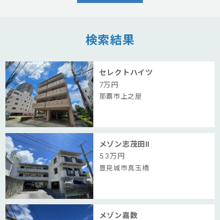
検索結果
セレクトハイツ
7
万円
那覇市上之屋
メゾン志茂田Ⅱ
5.3
万円
豊見城市真玉橋
メゾン嘉数