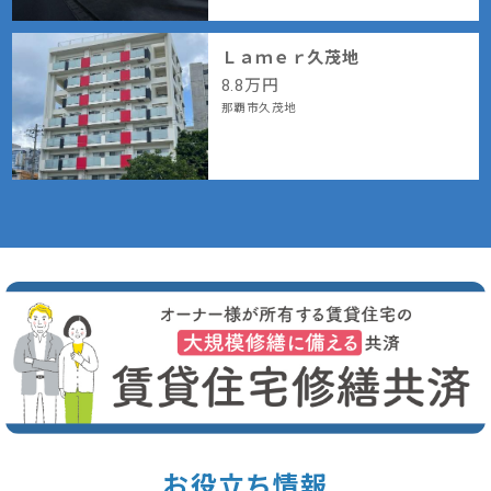
Ｌａｍｅｒ久茂地
8.8
万円
那覇市久茂地
お役立ち情報