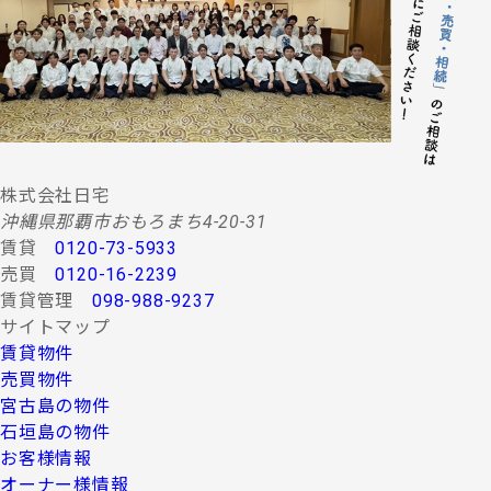
する情報・サービスの提供。
(２) 当社グループ会社によるコンサルティング、調査
等に関する契約その他取り決め事項の履行に必要
な範囲における利用並びに情報・サービスの提
供。
(３) 当社グループ会社における広告・宣伝、その他当
社グループ会社より発送されるダイレクトメール
又は、Ｅ-mail、Ｗｅｂサイト等を利用した情報サ
ービスの提供。
株式会社日宅
(４) 当社グループ会社が行う顧客動向調査、市場調
沖縄県那覇市おもろまち4-20-31
査、商品開発等の分析データ並びに広告反響等の
賃貸
0120-73-5933
各種調査。
売買
0120-16-2239
(５) 前各項に定める利用目的の達成に必要な範囲にお
賃貸管理
098-988-9237
ける個人情報の第三者提供。
サイトマップ
４.お客様の個人情報の第三者への提供
賃貸物件
第三者への提供にあたっては、機密保持のために必要な
売買物件
措置を講じます。なお、上記利用目的の達成に必要な範
宮古島の物件
囲内において業務委託先に情報を提供する場合など、法
石垣島の物件
令に反しない範囲で停止請求をお受けできないことがあ
お客様情報
ります。 お客様の個人情報は、上記利用目的のために以
下の者に対して書面または口頭もしくはその他媒体によ
オーナー様情報