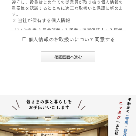
遵守し、役員はじめ全ての従業員が取り扱う個人情報の
重要性を認識するとともに適正な取扱いと保護に努めま
す。
２.当社が保有する個人情報
(１) 対象者 入居希望者・入居者・連帯保証人・入居者
家族・同居人・不動産の所有者その他権利者
個人情報のお取扱いについて同意する
(２) 取得情報内容 住所・氏名・性別・生年月日・年
齢・職業（勤務先名称・住所・電話番号・Ｅ-mail
アドレス）・自宅電話番号・個人Ｅ-mail アドレス
確認画面へ進む
等
(３) その他の取得情報項目 個人情報が特定できる契約
の種類、申込日、契約締結日、売買又は賃料その
他の価格・対価・付帯費用、取引における対象物
件に係る関連情報並びにその他付帯情報
３．利用目的の内容
(１) 不動産の賃貸、売買、交換、及びそれらの媒介・
代理、紹介、入居申込結果等の連絡、信用情報機
関への信用照会、物件の管理等に関する契約その
他取り決め事項の履行に必要な範囲における利用
並びに当社及び当社グループ会社（アパマンショ
ップ本部及び加盟企業を含む：以下同じ）が提供