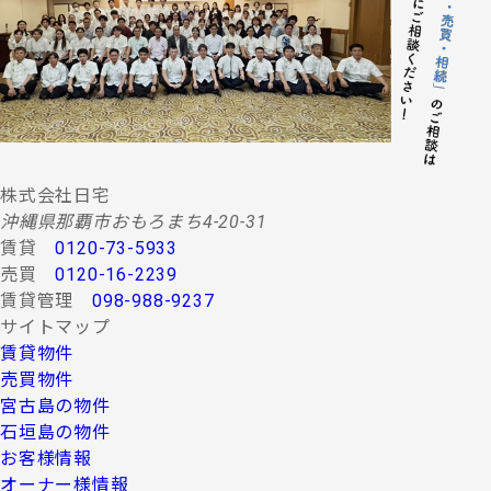
する情報・サービスの提供。
(２) 当社グループ会社によるコンサルティング、調査
等に関する契約その他取り決め事項の履行に必要
な範囲における利用並びに情報・サービスの提
供。
(３) 当社グループ会社における広告・宣伝、その他当
社グループ会社より発送されるダイレクトメール
又は、Ｅ-mail、Ｗｅｂサイト等を利用した情報サ
ービスの提供。
株式会社日宅
(４) 当社グループ会社が行う顧客動向調査、市場調
沖縄県那覇市おもろまち4-20-31
査、商品開発等の分析データ並びに広告反響等の
賃貸
0120-73-5933
各種調査。
売買
0120-16-2239
(５) 前各項に定める利用目的の達成に必要な範囲にお
賃貸管理
098-988-9237
ける個人情報の第三者提供。
サイトマップ
４.お客様の個人情報の第三者への提供
賃貸物件
第三者への提供にあたっては、機密保持のために必要な
売買物件
措置を講じます。なお、上記利用目的の達成に必要な範
宮古島の物件
囲内において業務委託先に情報を提供する場合など、法
石垣島の物件
令に反しない範囲で停止請求をお受けできないことがあ
お客様情報
ります。 お客様の個人情報は、上記利用目的のために以
下の者に対して書面または口頭もしくはその他媒体によ
オーナー様情報