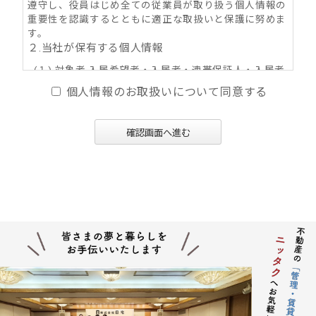
遵守し、役員はじめ全ての従業員が取り扱う個人情報の
重要性を認識するとともに適正な取扱いと保護に努めま
す。
２.当社が保有する個人情報
(１) 対象者 入居希望者・入居者・連帯保証人・入居者
家族・同居人・不動産の所有者その他権利者
個人情報のお取扱いについて同意する
(２) 取得情報内容 住所・氏名・性別・生年月日・年
齢・職業（勤務先名称・住所・電話番号・Ｅ-mail
アドレス）・自宅電話番号・個人Ｅ-mail アドレス
確認画面へ進む
等
(３) その他の取得情報項目 個人情報が特定できる契約
の種類、申込日、契約締結日、売買又は賃料その
他の価格・対価・付帯費用、取引における対象物
件に係る関連情報並びにその他付帯情報
３．利用目的の内容
(１) 不動産の賃貸、売買、交換、及びそれらの媒介・
代理、紹介、入居申込結果等の連絡、信用情報機
関への信用照会、物件の管理等に関する契約その
他取り決め事項の履行に必要な範囲における利用
並びに当社及び当社グループ会社（アパマンショ
ップ本部及び加盟企業を含む：以下同じ）が提供