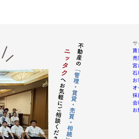
告・宣伝、その他当社グループ会社より発送されるダイレクトメール又は
客動向調査、市場調査、商品開発等の分析データ並びに広告反響等の各
達成に必要な範囲における個人情報の第三者提供。
の提供
サ
賃
保持のために必要な措置を講じます。なお、上記利用目的の達成に
で停止請求をお受けできないことがあります。 お客様の個人情報は
売
よるデータで提供します。
宮
項についての契約の相手方となる者、その見込者
石
される場合の不動産仲介業者及び売買後の移管先管理業者
お
て当社が委託または提携した業者
オ
、信販会社、保証会社、公共料金会社、その他住宅関連サービス等を行
採
の信用情報機関
会
の滞納金回収連絡会社
お
司法書士等の専門家
の個人情報を第三者に対して提供することがあります。
護のため必要な場合
の官公庁から法令に基づき照会がなされた場合