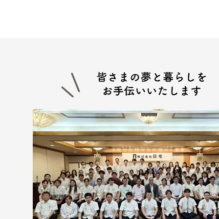
供。
(３) 当社グループ会社における広
報サービスの提供。
(４) 当社グループ会社が行う顧
(５) 前各項に定める利用目的の
４.お客様の個人情報の第三者へ
第三者への提供にあたっては、機密
する場合など、法令に反しない範囲
面または口頭もしくはその他媒体に
(１) お客様から委託を受けた事
(２) 賃貸にかかる不動産が売買
(３) 契約目的にかかる業務に関し
(４) 当社グループ会社
(５) 契約目的にかかる損保会社
(６) 入居希望者の信用照会のため
(７) 入居者が賃料を滞納した場合
(８) 調停、訴訟のための弁護士、
■上記以外にも、次の場合はお客様
(１) 人の生命、身体又は財産の保
(２) 裁判所・税務署・警察署等