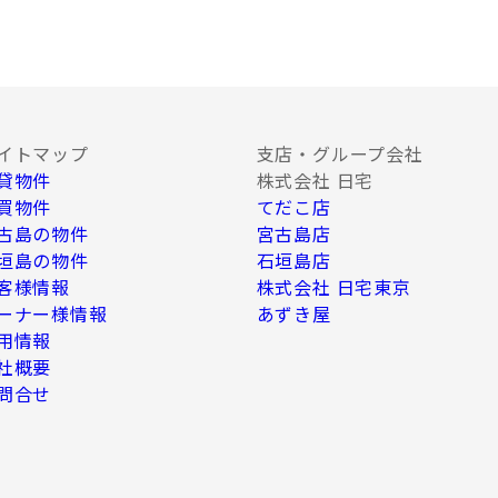
、Ｅ-mail、Ｗｅｂサイト等を利用した情
種調査。
イトマップ
支店・グループ会社
貸物件
株式会社 日宅
必要な範囲内において業務委託先に情報を提供
、上記利用目的のために以下の者に対して書
買物件
てだこ店
古島の物件
宮古島店
垣島の物件
石垣島店
客様情報
株式会社 日宅東京
ーナー様情報
あずき屋
う企業
用情報
社概要
問合せ