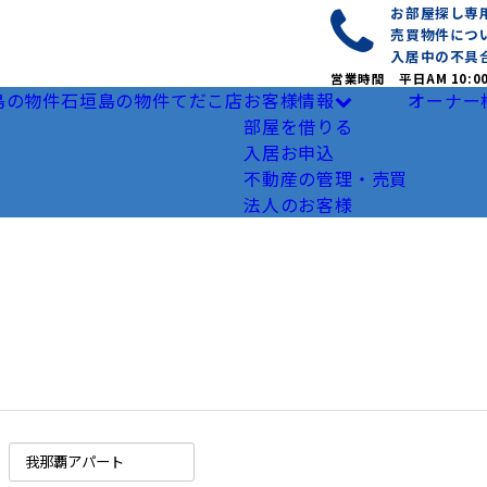
お部屋探し
売買物件につ
入居中の不具
営業時間 平日AM 10:0
島の物件
石垣島の物件
てだこ店
お客様情報
オーナー
部屋を借りる
入居お申込
不動産の管理・売買
法人のお客様