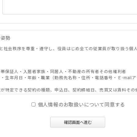
的姿勢
と社会秩序を尊重・遵守し、役員はじめ全ての従業員が取り扱う個
・連帯保証人・入居者家族・同居人・不動産の所有者その他権利者
別・生年月日・年齢・職業（勤務先名称・住所・電話番号・Ｅ-mailア
人情報が特定できる契約の種類、申込日、契約締結日、売買又は賃料そ
その他付帯情報
個人情報のお取扱いについて同意する
、及びそれらの媒介・代理、紹介、入居申込結果等の連絡、信用情報機
確認画面へ進む
必要な範囲における利用並びに当社及び当社グループ会社（アパマン
スの提供。
ンサルティング、調査等に関する契約その他取り決め事項の履行に必要