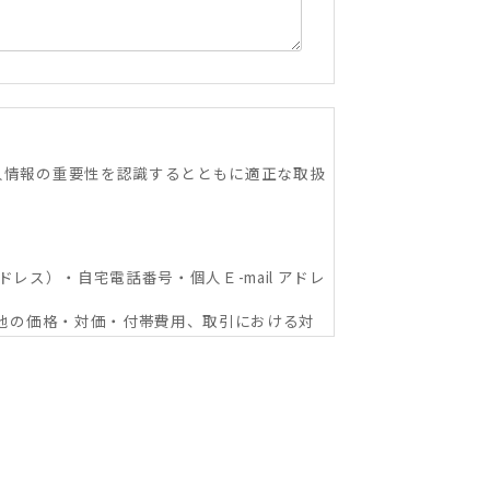
人情報の重要性を認識するとともに適正な取扱
ドレス）・自宅電話番号・個人Ｅ-mail アドレ
の他の価格・対価・付帯費用、取引における対
関への信用照会、物件の管理等に関する契約
ショップ本部及び加盟企業を含む：以下同
な範囲における利用並びに情報・サービスの提