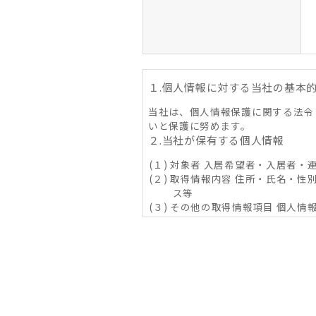
１.個人情報に対する当社の基本
当社は、個人情報保護に関する法令
いと保護に努めます。
２.当社が保有する個人情報
(１) 対象者 入居希望者・入居者
(２) 取得情報内容 住所・氏名・性
ス等
(３) その他の取得情報項目 個
象物件に係る関連情報並びに
３．利用目的の内容
(１) 不動産の賃貸、売買、交換
その他取り決め事項の履行に
じ）が提供する情報・サービ
(２) 当社グループ会社によるコ