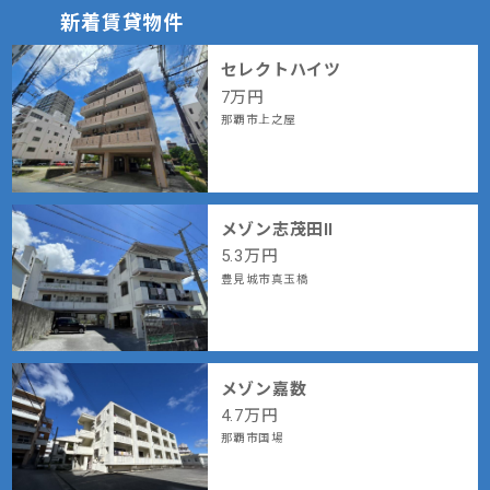
新着賃貸物件
セレクトハイツ
7
万円
那覇市上之屋
メゾン志茂田Ⅱ
5.3
万円
豊見城市真玉橋
メゾン嘉数
4.7
万円
那覇市国場