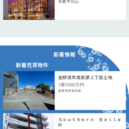
那覇市松山
新着情報
新着売買物件
宜野湾市真栄原２丁目土地
1
億
3000
万円
宜野湾市真栄原
Ｓｏｕｔｈｅｒｎ Ｂｅｌｌｅ
Ⅲ