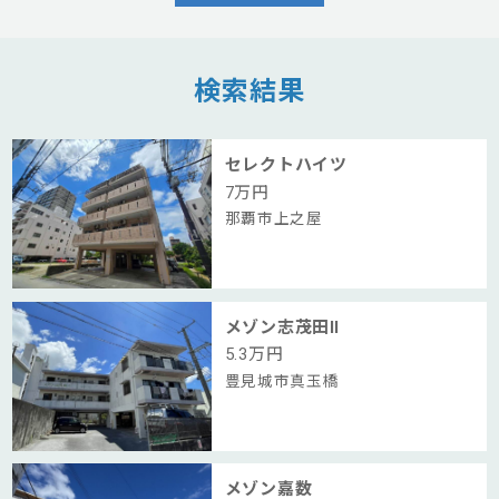
検索結果
セレクトハイツ
7
万円
那覇市上之屋
メゾン志茂田Ⅱ
5.3
万円
豊見城市真玉橋
メゾン嘉数