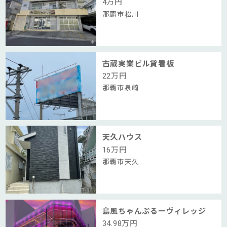
4
万円
那覇市松川
古蔵実業ビル貸看板
22
万円
那覇市泉崎
天久ハウス
16
万円
那覇市天久
島風ちゃんぷるーヴィレッジ
34.98
万円