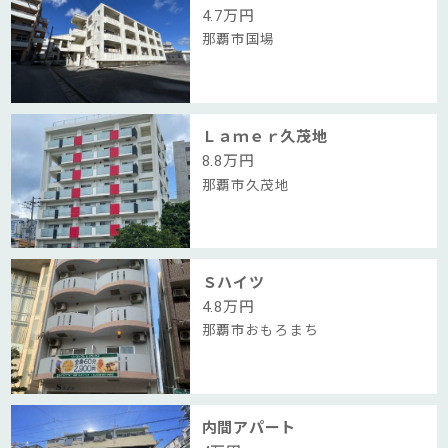
4.7
万円
那覇市国場
Ｌａｍｅｒ久茂地
8.8
万円
那覇市久茂地
Ｓハイツ
4.8
万円
那覇市おもろまち
内間アパート