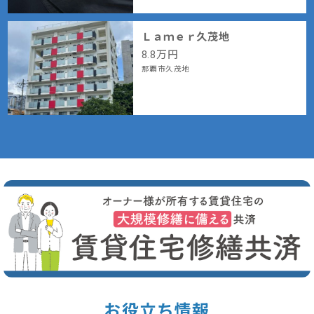
Ｌａｍｅｒ久茂地
8.8
万円
那覇市久茂地
お役立ち情報