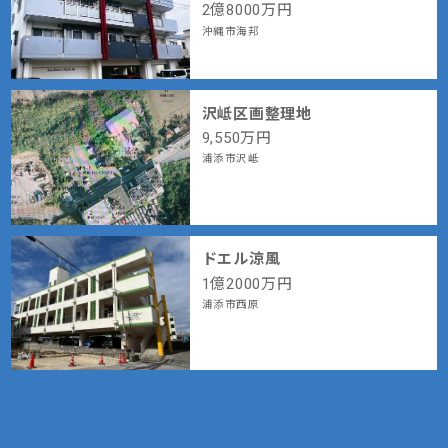
2
億
8000
万円
沖縄市海邦
沢岻区画整理地
9,550
万円
浦添市沢岻
ドエル涼風
1
億
2000
万円
浦添市西原