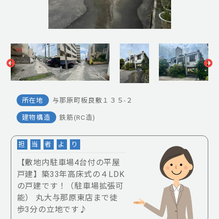
所在地
与那原町板良敷１３５-２
建物構造
鉄筋(RC造)
担
当
者
よ
り
【敷地内駐車場4台付の平屋
戸建】築33年高床式の４LDK
の戸建です！（駐車場拡張可
能） 丸大与那原東店まで徒
歩3分の立地です♪