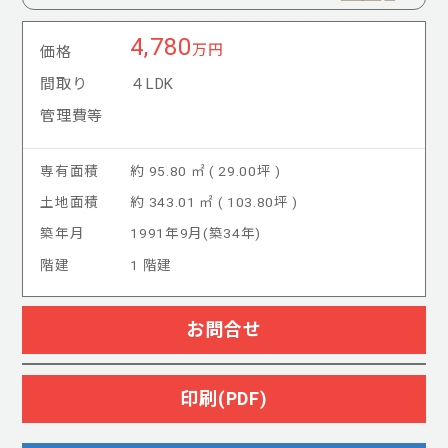
4,780
万円
価格
間取り
４LDK
管理費等
専有面積
約 95.80 ㎡ ( 29.00坪 )
土地面積
約 343.01 ㎡ ( 103.80坪 )
築年月
1991年9月(築34年)
階建
1 階建
お問合せ
印刷(PDF)