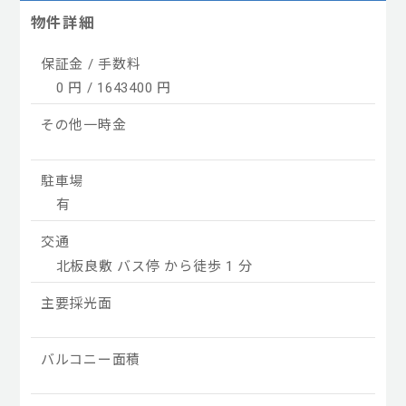
物件詳細
保証金 / 手数料
0 円 / 1643400 円
その他一時金
駐車場
有
粧台
交通
クローゼット
北板良敷 バス停 から徒歩 1 分
主要採光面
バルコニー面積