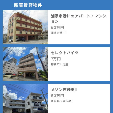
新着賃貸物件
浦添市港川のアパート・マンシ
ョン
6.3
万円
浦添市港川
セレクトハイツ
7
万円
那覇市上之屋
メゾン志茂田Ⅱ
5.3
万円
豊見城市真玉橋