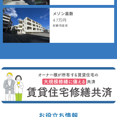
メゾン嘉数
4.7
万円
那覇市国場
お役立ち情報