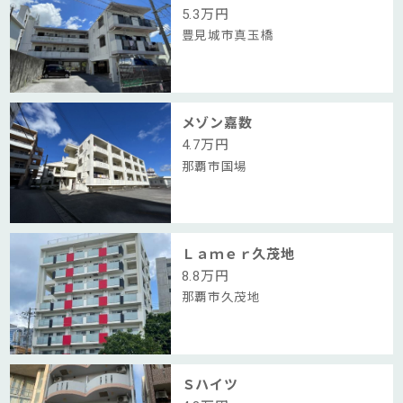
5.3
万円
豊見城市真玉橋
メゾン嘉数
4.7
万円
那覇市国場
Ｌａｍｅｒ久茂地
8.8
万円
那覇市久茂地
Ｓハイツ