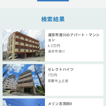
検索結果
浦添市港川のアパート・マンシ
ョン
6.3
万円
浦添市港川
セレクトハイツ
7
万円
那覇市上之屋
メゾン志茂田Ⅱ