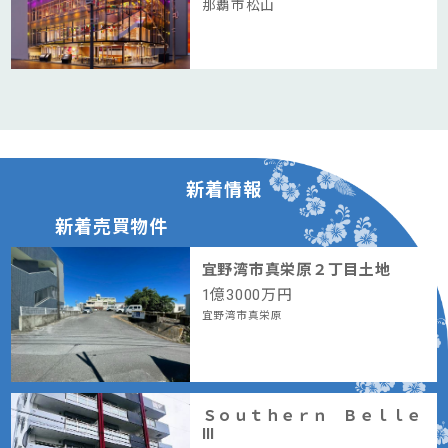
那覇市松山
新着情報
新着売買物件
宜野湾市真栄原２丁目土地
1
億
3000
万円
宜野湾市真栄原
Ｓｏｕｔｈｅｒｎ Ｂｅｌｌｅ
Ⅲ