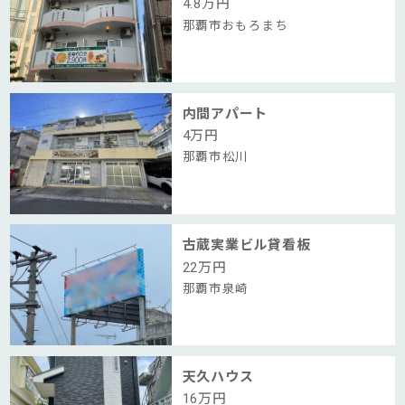
4.8
万円
那覇市おもろまち
内間アパート
4
万円
那覇市松川
古蔵実業ビル貸看板
22
万円
那覇市泉崎
天久ハウス
16
万円