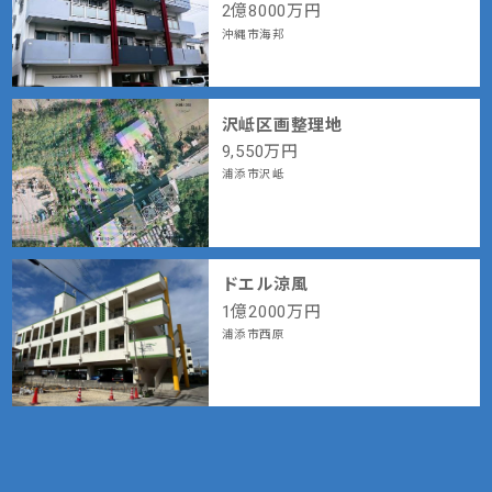
2
億
8000
万円
沖縄市海邦
沢岻区画整理地
9,550
万円
浦添市沢岻
ドエル涼風
1
億
2000
万円
浦添市西原