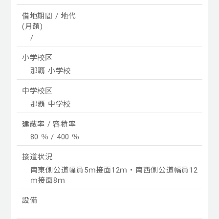
借地期間 / 地代
(月額)
/
小学校区
那覇 小学校
中学校区
那覇 中学校
建蔽率 / 容積率
80 ％ / 400 ％
接道状況
南東側公道幅員5ｍ接面12ｍ・南西側公道幅員12
ｍ接面8ｍ
設備