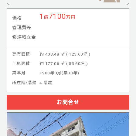
1
7100
億
万円
価格
管理費等
修繕積立金
専有面積
約 408.48 ㎡ ( 123.60坪 )
土地面積
約 177.06 ㎡ ( 53.60坪 )
築年月
1988年3月(築38年)
所在階/階建
4 階建
お問合せ