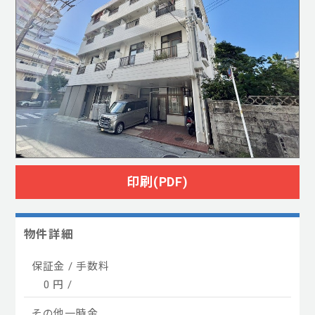
印刷(PDF)
粧台
クローゼット
物件詳細
保証金 / 手数料
0 円 /
その他一時金