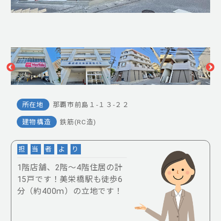
所在地
那覇市前島１-１３-２２
建物構造
鉄筋(RC造)
担
当
者
よ
り
1階店舗、2階～4階住居の計
15戸です！美栄橋駅も徒歩6
分（約400ｍ）の立地です！