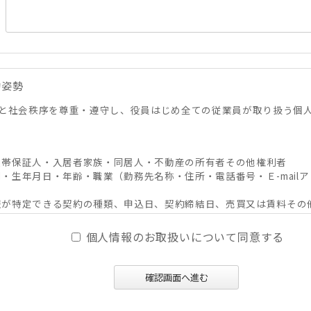
的姿勢
と社会秩序を尊重・遵守し、役員はじめ全ての従業員が取り扱う個
・連帯保証人・入居者家族・同居人・不動産の所有者その他権利者
別・生年月日・年齢・職業（勤務先名称・住所・電話番号・Ｅ-mailア
人情報が特定できる契約の種類、申込日、契約締結日、売買又は賃料そ
その他付帯情報
個人情報のお取扱いについて同意する
、及びそれらの媒介・代理、紹介、入居申込結果等の連絡、信用情報機
確認画面へ進む
必要な範囲における利用並びに当社及び当社グループ会社（アパマン
スの提供。
ンサルティング、調査等に関する契約その他取り決め事項の履行に必要