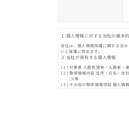
１.個人情報に対する当社の基本
当社は、個人情報保護に関する法令
いと保護に努めます。
２.当社が保有する個人情報
(１) 対象者 入居希望者・入居者
(２) 取得情報内容 住所・氏名・性
ス等
(３) その他の取得情報項目 個
象物件に係る関連情報並びに
３．利用目的の内容
(１) 不動産の賃貸、売買、交換
その他取り決め事項の履行に
じ）が提供する情報・サービ
(２) 当社グループ会社によるコ