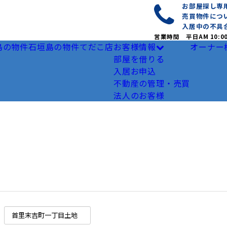
お部屋探し
売買物件につ
入居中の不具
営業時間 平日AM 10:0
島の物件
石垣島の物件
てだこ店
お客様情報
オーナー
部屋を借りる
入居お申込
不動産の管理・売買
法人のお客様