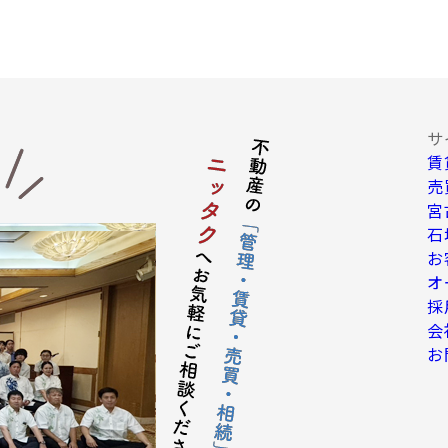
告・宣伝、その他当社グループ会社より発送されるダイレクトメール又は
客動向調査、市場調査、商品開発等の分析データ並びに広告反響等の各
達成に必要な範囲における個人情報の第三者提供。
の提供
サ
賃
保持のために必要な措置を講じます。なお、上記利用目的の達成に
で停止請求をお受けできないことがあります。 お客様の個人情報は
売
よるデータで提供します。
宮
項についての契約の相手方となる者、その見込者
石
される場合の不動産仲介業者及び売買後の移管先管理業者
お
て当社が委託または提携した業者
オ
、信販会社、保証会社、公共料金会社、その他住宅関連サービス等を行
採
の信用情報機関
会
の滞納金回収連絡会社
お
司法書士等の専門家
の個人情報を第三者に対して提供することがあります。
護のため必要な場合
の官公庁から法令に基づき照会がなされた場合