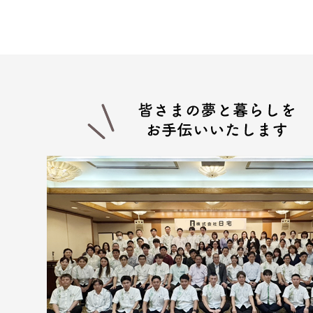
供。
(３) 当社グループ会社における広
報サービスの提供。
(４) 当社グループ会社が行う顧
(５) 前各項に定める利用目的の
４.お客様の個人情報の第三者へ
第三者への提供にあたっては、機密
する場合など、法令に反しない範囲
面または口頭もしくはその他媒体に
(１) お客様から委託を受けた事
(２) 賃貸にかかる不動産が売買
(３) 契約目的にかかる業務に関し
(４) 当社グループ会社
(５) 契約目的にかかる損保会社
(６) 入居希望者の信用照会のため
(７) 入居者が賃料を滞納した場合
(８) 調停、訴訟のための弁護士、
■上記以外にも、次の場合はお客様
(１) 人の生命、身体又は財産の保
(２) 裁判所・税務署・警察署等