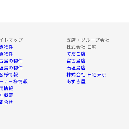
、Ｅ-mail、Ｗｅｂサイト等を利用した情
種調査。
イトマップ
支店・グループ会社
貸物件
株式会社 日宅
必要な範囲内において業務委託先に情報を提供
、上記利用目的のために以下の者に対して書
買物件
てだこ店
古島の物件
宮古島店
垣島の物件
石垣島店
客様情報
株式会社 日宅東京
ーナー様情報
あずき屋
う企業
用情報
社概要
問合せ