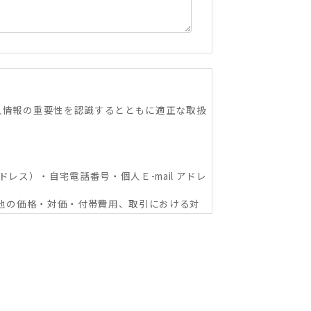
人情報の重要性を認識するとともに適正な取扱
ドレス）・自宅電話番号・個人Ｅ-mail アドレ
の他の価格・対価・付帯費用、取引における対
関への信用照会、物件の管理等に関する契約
ショップ本部及び加盟企業を含む：以下同
な範囲における利用並びに情報・サービスの提