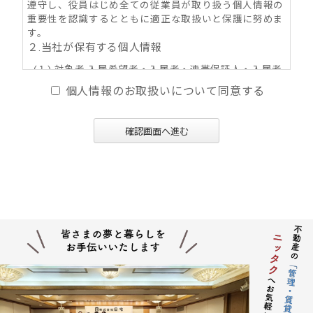
遵守し、役員はじめ全ての従業員が取り扱う個人情報の
重要性を認識するとともに適正な取扱いと保護に努めま
す。
２.当社が保有する個人情報
(１) 対象者 入居希望者・入居者・連帯保証人・入居者
家族・同居人・不動産の所有者その他権利者
個人情報のお取扱いについて同意する
(２) 取得情報内容 住所・氏名・性別・生年月日・年
齢・職業（勤務先名称・住所・電話番号・Ｅ-mail
アドレス）・自宅電話番号・個人Ｅ-mail アドレス
確認画面へ進む
等
(３) その他の取得情報項目 個人情報が特定できる契約
の種類、申込日、契約締結日、売買又は賃料その
他の価格・対価・付帯費用、取引における対象物
件に係る関連情報並びにその他付帯情報
３．利用目的の内容
(１) 不動産の賃貸、売買、交換、及びそれらの媒介・
代理、紹介、入居申込結果等の連絡、信用情報機
関への信用照会、物件の管理等に関する契約その
他取り決め事項の履行に必要な範囲における利用
並びに当社及び当社グループ会社（アパマンショ
ップ本部及び加盟企業を含む：以下同じ）が提供