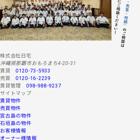
する情報・サービスの提供。
(２) 当社グループ会社によるコンサルティング、調査
等に関する契約その他取り決め事項の履行に必要
な範囲における利用並びに情報・サービスの提
供。
(３) 当社グループ会社における広告・宣伝、その他当
社グループ会社より発送されるダイレクトメール
又は、Ｅ-mail、Ｗｅｂサイト等を利用した情報サ
ービスの提供。
株式会社日宅
(４) 当社グループ会社が行う顧客動向調査、市場調
沖縄県那覇市おもろまち4-20-31
査、商品開発等の分析データ並びに広告反響等の
賃貸
0120-73-5933
各種調査。
売買
0120-16-2239
(５) 前各項に定める利用目的の達成に必要な範囲にお
賃貸管理
098-988-9237
ける個人情報の第三者提供。
サイトマップ
４.お客様の個人情報の第三者への提供
賃貸物件
第三者への提供にあたっては、機密保持のために必要な
売買物件
措置を講じます。なお、上記利用目的の達成に必要な範
宮古島の物件
囲内において業務委託先に情報を提供する場合など、法
石垣島の物件
令に反しない範囲で停止請求をお受けできないことがあ
お客様情報
ります。 お客様の個人情報は、上記利用目的のために以
下の者に対して書面または口頭もしくはその他媒体によ
オーナー様情報