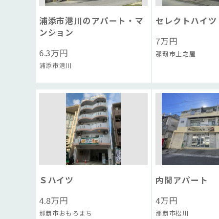
浦添市港川のアパート・マ
セレクトハイツ
ンション
7
万円
6.3
万円
那覇市上之屋
浦添市港川
Ｓハイツ
内間アパート
4.8
万円
4
万円
那覇市おもろまち
那覇市松川