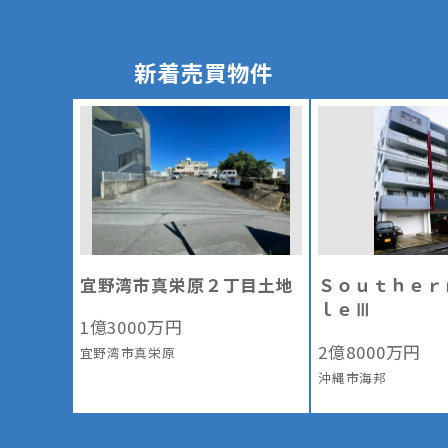
新着売買物件
宜野湾市真栄原２丁目土地
Ｓｏｕｔｈｅｒ
ｌｅⅢ
1
億
3000
万円
2
億
8000
万円
宜野湾市真栄原
沖縄市海邦