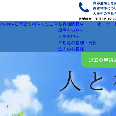
お部屋探し
売買物件につ
入居中の不具
営業時間 平日AM 10:0
島の物件
石垣島の物件
てだこ店
お客様情報
オーナー
部屋を借りる
入居お申込
不動産の管理・売買
法人のお客様
退去の申請