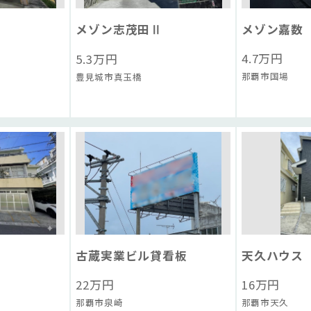
メゾン志茂田Ⅱ
メゾン嘉数
4.7
万円
5.3
万円
那覇市国場
豊見城市真玉橋
古蔵実業ビル貸看板
天久ハウス
22
万円
16
万円
那覇市泉崎
那覇市天久