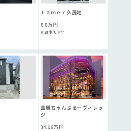
Ｌａｍｅｒ久茂地
8.8
万円
那覇市久茂地
島風ちゃんぷるーヴィレッ
ジ
34.98
万円