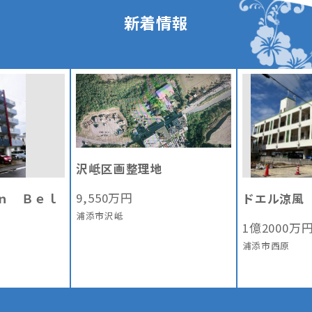
新着情報
沢岻区画整理地
9,550
万円
ｎ Ｂｅｌ
ドエル涼風
浦添市沢岻
1
億
2000
万
浦添市西原