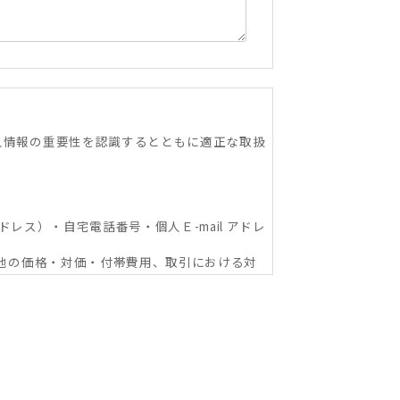
人情報の重要性を認識するとともに適正な取扱
ドレス）・自宅電話番号・個人Ｅ-mail アドレ
の他の価格・対価・付帯費用、取引における対
関への信用照会、物件の管理等に関する契約
ショップ本部及び加盟企業を含む：以下同
な範囲における利用並びに情報・サービスの提