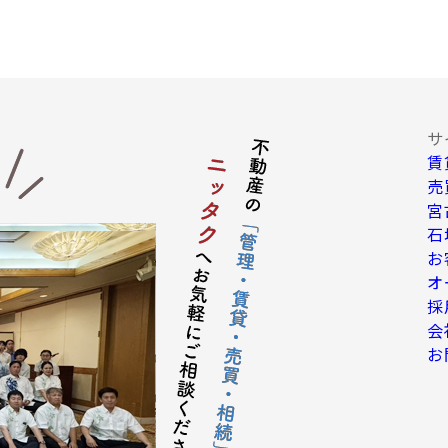
告・宣伝、その他当社グループ会社より発送されるダイレクトメール又は
客動向調査、市場調査、商品開発等の分析データ並びに広告反響等の各
達成に必要な範囲における個人情報の第三者提供。
の提供
サ
賃
保持のために必要な措置を講じます。なお、上記利用目的の達成に
で停止請求をお受けできないことがあります。 お客様の個人情報は
売
よるデータで提供します。
宮
項についての契約の相手方となる者、その見込者
石
される場合の不動産仲介業者及び売買後の移管先管理業者
お
て当社が委託または提携した業者
オ
、信販会社、保証会社、公共料金会社、その他住宅関連サービス等を行
採
の信用情報機関
会
の滞納金回収連絡会社
お
司法書士等の専門家
の個人情報を第三者に対して提供することがあります。
護のため必要な場合
の官公庁から法令に基づき照会がなされた場合