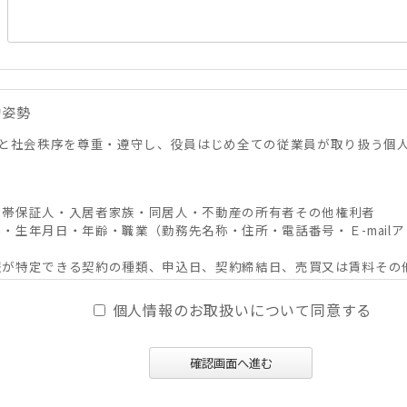
的姿勢
と社会秩序を尊重・遵守し、役員はじめ全ての従業員が取り扱う個
・連帯保証人・入居者家族・同居人・不動産の所有者その他権利者
別・生年月日・年齢・職業（勤務先名称・住所・電話番号・Ｅ-mailア
人情報が特定できる契約の種類、申込日、契約締結日、売買又は賃料そ
その他付帯情報
個人情報のお取扱いについて同意する
、及びそれらの媒介・代理、紹介、入居申込結果等の連絡、信用情報機
確認画面へ進む
必要な範囲における利用並びに当社及び当社グループ会社（アパマン
スの提供。
ンサルティング、調査等に関する契約その他取り決め事項の履行に必要