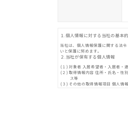
１.個人情報に対する当社の基本
当社は、個人情報保護に関する法令
いと保護に努めます。
２.当社が保有する個人情報
(１) 対象者 入居希望者・入居者
(２) 取得情報内容 住所・氏名・性
ス等
(３) その他の取得情報項目 個
象物件に係る関連情報並びに
３．利用目的の内容
(１) 不動産の賃貸、売買、交換
その他取り決め事項の履行に
じ）が提供する情報・サービ
(２) 当社グループ会社によるコ