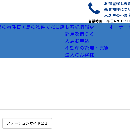
お部屋探し
売買物件につ
入居中の不具
営業時間 平日AM 10:0
島の物件
石垣島の物件
てだこ店
お客様情報
オーナー
部屋を借りる
入居お申込
不動産の管理・売買
法人のお客様