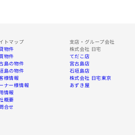
、Ｅ-mail、Ｗｅｂサイト等を利用した情
種調査。
イトマップ
支店・グループ会社
貸物件
株式会社 日宅
必要な範囲内において業務委託先に情報を提供
、上記利用目的のために以下の者に対して書
買物件
てだこ店
古島の物件
宮古島店
垣島の物件
石垣島店
客様情報
株式会社 日宅東京
ーナー様情報
あずき屋
う企業
用情報
社概要
問合せ