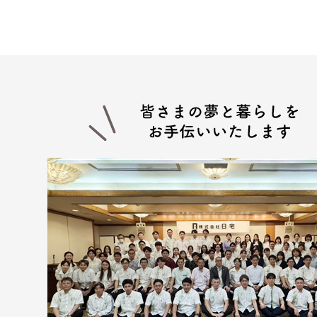
供。
(３) 当社グループ会社における広
報サービスの提供。
(４) 当社グループ会社が行う顧
(５) 前各項に定める利用目的の
４.お客様の個人情報の第三者へ
第三者への提供にあたっては、機密
する場合など、法令に反しない範囲
面または口頭もしくはその他媒体に
(１) お客様から委託を受けた事
(２) 賃貸にかかる不動産が売買
(３) 契約目的にかかる業務に関し
(４) 当社グループ会社
(５) 契約目的にかかる損保会社
(６) 入居希望者の信用照会のため
(７) 入居者が賃料を滞納した場合
(８) 調停、訴訟のための弁護士、
■上記以外にも、次の場合はお客様
(１) 人の生命、身体又は財産の保
(２) 裁判所・税務署・警察署等