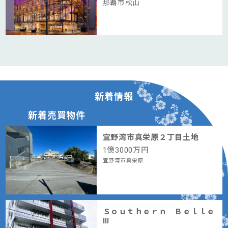
那覇市松山
新着情報
新着売買物件
宜野湾市真栄原２丁目土地
1
億
3000
万円
宜野湾市真栄原
Ｓｏｕｔｈｅｒｎ Ｂｅｌｌｅ
Ⅲ