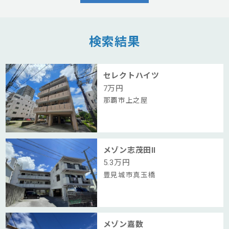
検索結果
セレクトハイツ
7
万円
那覇市上之屋
メゾン志茂田Ⅱ
5.3
万円
豊見城市真玉橋
メゾン嘉数