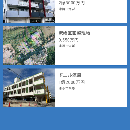
2
億
8000
万円
沖縄市海邦
沢岻区画整理地
9,550
万円
浦添市沢岻
ドエル涼風
1
億
2000
万円
浦添市西原