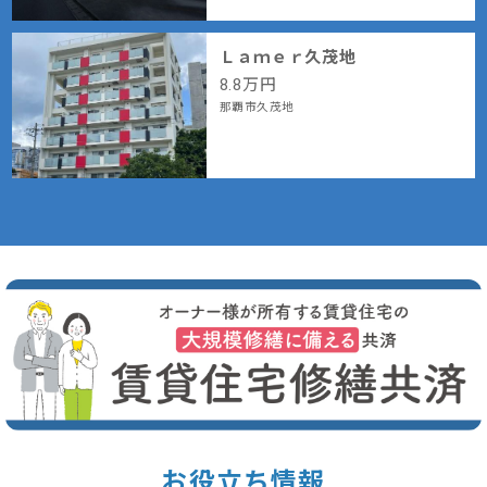
Ｌａｍｅｒ久茂地
8.8
万円
那覇市久茂地
お役立ち情報