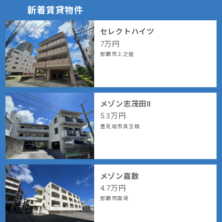
新着賃貸物件
セレクトハイツ
7
万円
那覇市上之屋
メゾン志茂田Ⅱ
5.3
万円
豊見城市真玉橋
メゾン嘉数
4.7
万円
那覇市国場