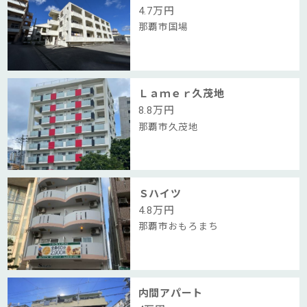
4.7
万円
那覇市国場
Ｌａｍｅｒ久茂地
8.8
万円
那覇市久茂地
Ｓハイツ
4.8
万円
那覇市おもろまち
内間アパート