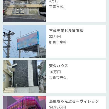
4
万円
那覇市松川
古蔵実業ビル貸看板
22
万円
那覇市泉崎
天久ハウス
16
万円
那覇市天久
島風ちゃんぷるーヴィレッジ
34.98
万円