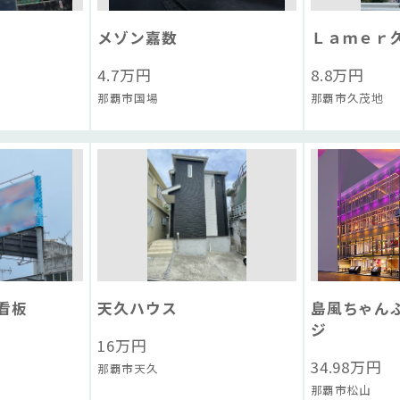
メゾン嘉数
Ｌａｍｅｒ
4.7
万円
8.8
万円
那覇市国場
那覇市久茂地
看板
天久ハウス
島風ちゃん
ジ
16
万円
34.98
万円
那覇市天久
那覇市松山