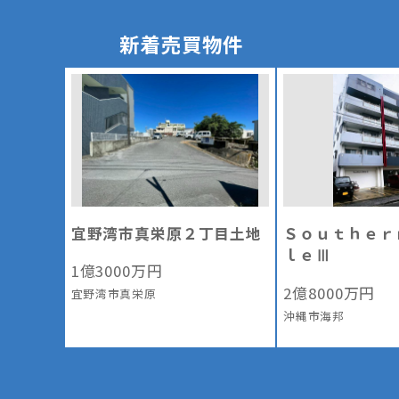
新着売買物件
宜野湾市真栄原２丁目土地
Ｓｏｕｔｈｅｒ
ｌｅⅢ
1
億
3000
万円
2
億
8000
万円
宜野湾市真栄原
沖縄市海邦