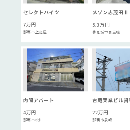
セレクトハイツ
メゾン志茂田Ⅱ
7
万円
5.3
万円
那覇市上之屋
豊見城市真玉橋
内間アパート
古蔵実業ビル貸
4
万円
22
万円
那覇市松川
那覇市泉崎