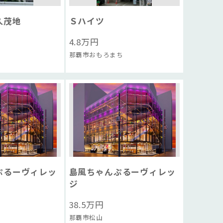
久茂地
Ｓハイツ
4.8
万円
那覇市おもろまち
ぷるーヴィレッ
島風ちゃんぷるーヴィレッ
ジ
38.5
万円
那覇市松山