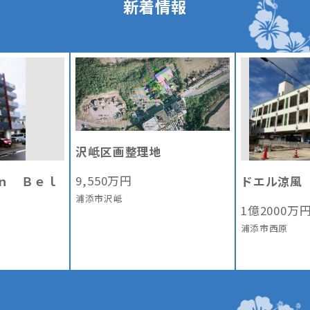
新着情報
沢岻区画整理地
9,550
万円
ｎ Ｂｅｌ
ドエル涼風
浦添市沢岻
1
億
2000
万
浦添市西原