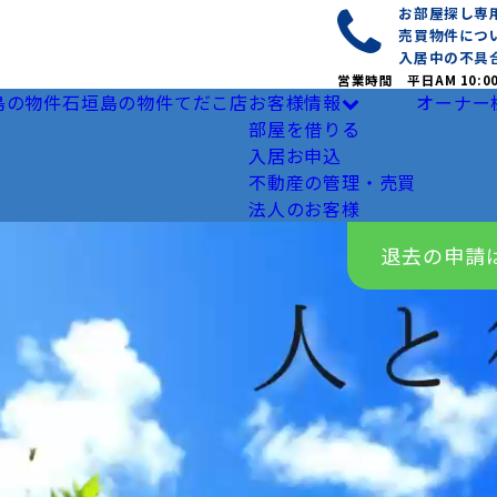
お部屋探し
売買物件につ
入居中の不具
営業時間 平日AM 10:0
島の物件
石垣島の物件
てだこ店
お客様情報
オーナー
部屋を借りる
入居お申込
不動産の管理・売買
法人のお客様
退去の申請