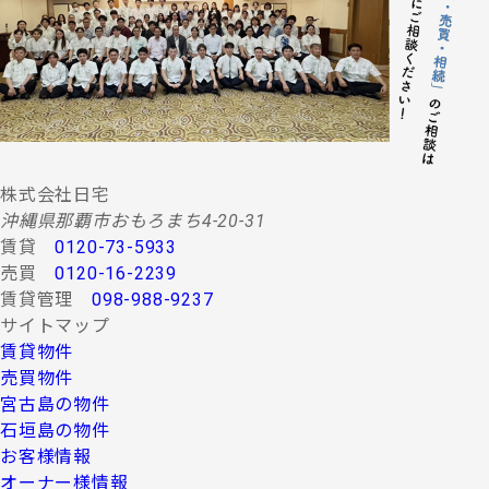
する情報・サービスの提供。
(２) 当社グループ会社によるコンサルティング、調査
等に関する契約その他取り決め事項の履行に必要
な範囲における利用並びに情報・サービスの提
供。
(３) 当社グループ会社における広告・宣伝、その他当
社グループ会社より発送されるダイレクトメール
又は、Ｅ-mail、Ｗｅｂサイト等を利用した情報サ
ービスの提供。
株式会社日宅
(４) 当社グループ会社が行う顧客動向調査、市場調
沖縄県那覇市おもろまち4-20-31
査、商品開発等の分析データ並びに広告反響等の
賃貸
0120-73-5933
各種調査。
売買
0120-16-2239
(５) 前各項に定める利用目的の達成に必要な範囲にお
賃貸管理
098-988-9237
ける個人情報の第三者提供。
サイトマップ
４.お客様の個人情報の第三者への提供
賃貸物件
第三者への提供にあたっては、機密保持のために必要な
売買物件
措置を講じます。なお、上記利用目的の達成に必要な範
宮古島の物件
囲内において業務委託先に情報を提供する場合など、法
石垣島の物件
令に反しない範囲で停止請求をお受けできないことがあ
お客様情報
ります。 お客様の個人情報は、上記利用目的のために以
下の者に対して書面または口頭もしくはその他媒体によ
オーナー様情報