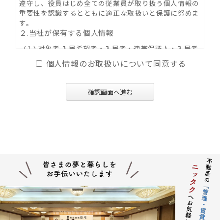
遵守し、役員はじめ全ての従業員が取り扱う個人情報の
重要性を認識するとともに適正な取扱いと保護に努めま
す。
２.当社が保有する個人情報
(１) 対象者 入居希望者・入居者・連帯保証人・入居者
家族・同居人・不動産の所有者その他権利者
個人情報のお取扱いについて同意する
(２) 取得情報内容 住所・氏名・性別・生年月日・年
齢・職業（勤務先名称・住所・電話番号・Ｅ-mail
アドレス）・自宅電話番号・個人Ｅ-mail アドレス
確認画面へ進む
等
(３) その他の取得情報項目 個人情報が特定できる契約
の種類、申込日、契約締結日、売買又は賃料その
他の価格・対価・付帯費用、取引における対象物
件に係る関連情報並びにその他付帯情報
３．利用目的の内容
(１) 不動産の賃貸、売買、交換、及びそれらの媒介・
代理、紹介、入居申込結果等の連絡、信用情報機
関への信用照会、物件の管理等に関する契約その
他取り決め事項の履行に必要な範囲における利用
並びに当社及び当社グループ会社（アパマンショ
ップ本部及び加盟企業を含む：以下同じ）が提供