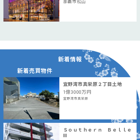
那覇市松山
新着情報
新着売買物件
宜野湾市真栄原２丁目土地
1
億
3000
万円
宜野湾市真栄原
Ｓｏｕｔｈｅｒｎ Ｂｅｌｌｅ
Ⅲ