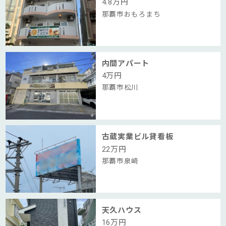
4.8
万円
那覇市おもろまち
内間アパート
4
万円
那覇市松川
古蔵実業ビル貸看板
22
万円
那覇市泉崎
天久ハウス
16
万円