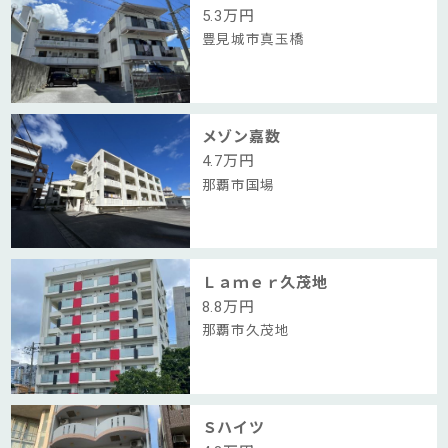
5.3
万円
豊見城市真玉橋
メゾン嘉数
4.7
万円
那覇市国場
Ｌａｍｅｒ久茂地
8.8
万円
那覇市久茂地
Ｓハイツ