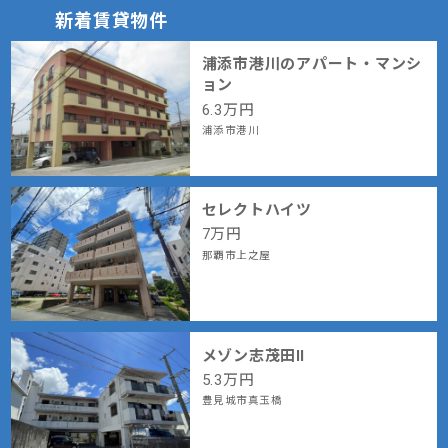
新着賃貸物件
浦添市港川のアパート・マンシ
ョン
6.3
万円
浦添市港川
セレクトハイツ
7
万円
那覇市上之屋
メゾン志茂田Ⅱ
5.3
万円
豊見城市真玉橋