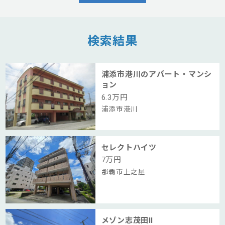
検索結果
浦添市港川のアパート・マンシ
ョン
6.3
万円
浦添市港川
セレクトハイツ
7
万円
那覇市上之屋
メゾン志茂田Ⅱ