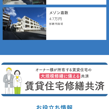
メゾン嘉数
4.7
万円
那覇市国場
お役立ち情報