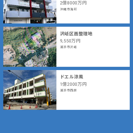
2
億
8000
万円
沖縄市海邦
沢岻区画整理地
9,550
万円
浦添市沢岻
ドエル涼風
1
億
2000
万円
浦添市西原