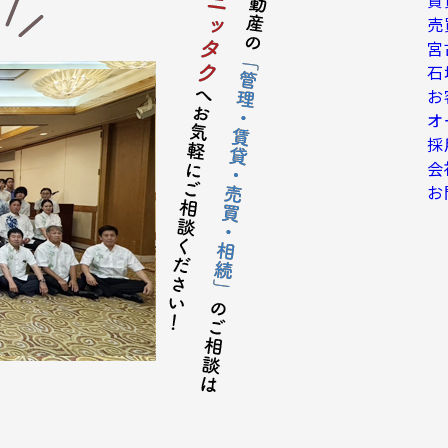
売
宮
石
お
オ
採
会
お