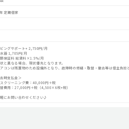
相談
0 年 定期借家
ビングサポート+ 2,750円/月
水器 1,705円/月
額保証料 総賃料×1.5%/月
状と異なる場合、現状優先となります。
アコンは残置物のため設備外となり、故障時の修繕・取替・撤去等は借主負担
去時支払金＞
スクリーニング費：40,000円＋税
替費用：27,000円＋税（4,500×6枚+税）
軽にお問い合わせください♪