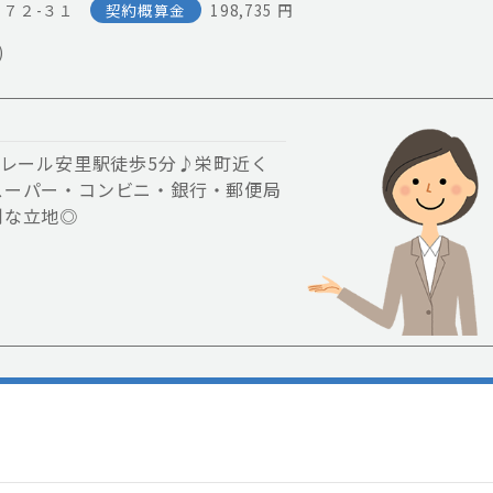
７２-３１
契約概算金
198,735 円
)
ノレール安里駅徒歩5分♪栄町近く
スーパー・コンビニ・銀行・郵便局
利な立地◎