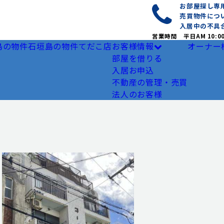
お部屋探し
売買物件につ
入居中の不具
営業時間 平日AM 10:0
島の物件
石垣島の物件
てだこ店
お客様情報
オーナー
部屋を借りる
入居お申込
不動産の管理・売買
法人のお客様