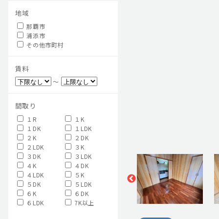
地域
那覇市
浦添市
その他市町村
賃料
～
間取り
１R
１K
１DK
１LDK
２K
２DK
２LDK
３K
３DK
３LDK
４K
４DK
４LDK
５K
５DK
５LDK
６K
６DK
６LDK
7K以上