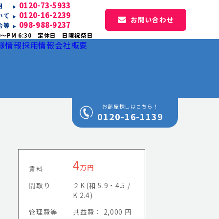
0120-73-5933
専用
0120-16-2239
いて
お問い合わせ
098-988-9237
合等
0〜PM 6:30 定休日 日曜祝祭日
様情報
採用情報
会社概要
お部屋探しはこちら！
0120-16-1139
4
万円
賃料
間取り
２K (和 5.9・4.5 /
K 2.4)
管理費等
共益費： 2,000 円