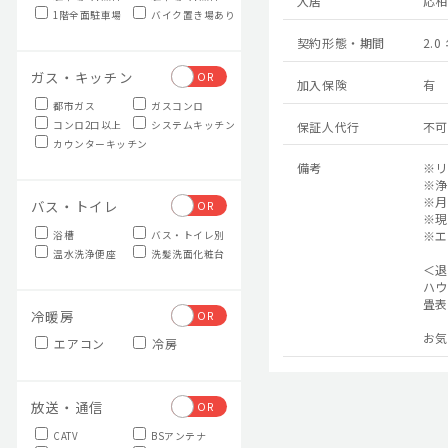
入居
応
1階全面駐車場
バイク置き場あり
契約形態・期間
2.
ガス・キッチン
OR
加入保険
有
都市ガス
ガスコンロ
保証人代行
不可
コンロ2口以上
システムキッチン
カウンターキッチン
備考
※リ
※浄
※月
バス・トイレ
OR
※現
※エ
浴槽
バス・トイレ別
温水洗浄便座
洗髪洗面化粧台
＜退
ハウ
畳表
冷暖房
OR
お気
エアコン
冷房
放送・通信
OR
CATV
BSアンテナ