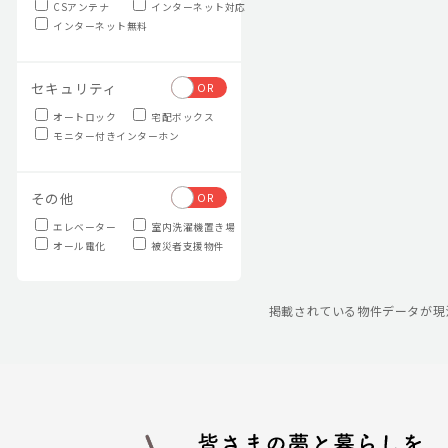
CSアンテナ
インターネット対応
インターネット無料
セキュリティ
OR
オートロック
宅配ボックス
モニター付きインターホン
その他
OR
エレベーター
室内洗濯機置き場
オール電化
被災者支援物件
掲載されている物件データが現