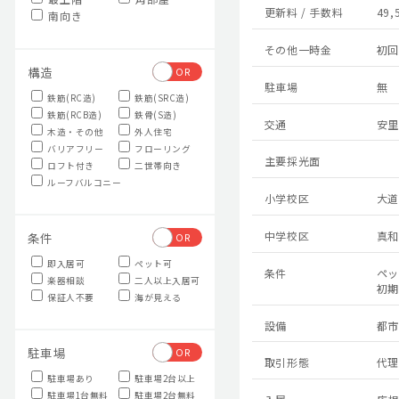
更新料 / 手数料
49,
南向き
その他一時金
初回
構造
OR
駐車場
無
鉄筋(RC造)
鉄筋(SRC造)
鉄筋(RCB造)
鉄骨(S造)
交通
安里
木造・その他
外人住宅
バリアフリー
フローリング
主要採光面
ロフト付き
二世帯向き
ルーフバルコニー
小学校区
大道
中学校区
真和
条件
OR
即入居可
ペット可
条件
ペッ
楽器相談
二人以上入居可
初期
保証人不要
海が見える
設備
都市
駐車場
OR
取引形態
代理
駐車場あり
駐車場2台以上
駐車場1台無料
駐車場2台無料