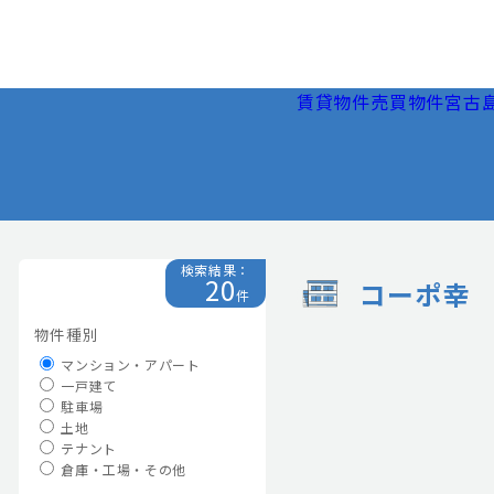
賃貸物件
売買物件
宮古
検索結果：
20
コーポ幸
件
物件種別
マンション・アパート
一戸建て
駐車場
土地
テナント
倉庫・工場・その他