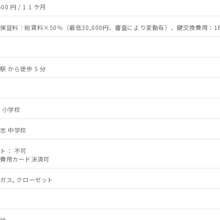
500 円 / 1.1 ケ月
保証料：総賃料×50％（最低30,000円、審査により変動有）、鍵交換費用：16,5
駅 から徒歩 5 分
 小学校
志 中学校
ト： 不可
費用カード決済可
ガス, クローゼット