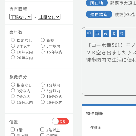
所在地
那覇市大道１
専有面積
建物構造
鉄筋(RC造
～
築年数
担
当
者
よ
り
指定なし
新築
【コーポ幸501】モ
3年以内
5年以内
２Ｋ空き出ました♪
10年以内
15年以内
20年以内
徒歩圏内で生活に便
駅徒歩分
指定なし
1分以内
3分以内
5分以内
7分以内
10分以内
15分以内
20分以内
物件詳細
位置
OR
保証金
1階
2階以上
最上階
角部屋