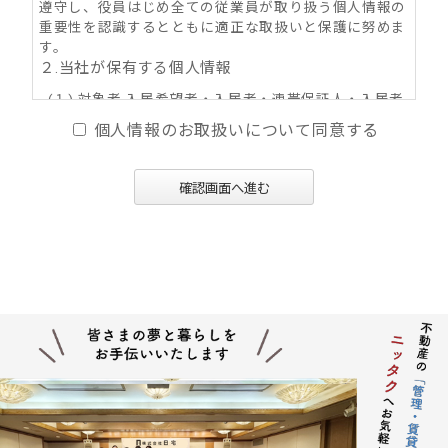
遵守し、役員はじめ全ての従業員が取り扱う個人情報の
重要性を認識するとともに適正な取扱いと保護に努めま
す。
２.当社が保有する個人情報
(１) 対象者 入居希望者・入居者・連帯保証人・入居者
家族・同居人・不動産の所有者その他権利者
個人情報のお取扱いについて同意する
(２) 取得情報内容 住所・氏名・性別・生年月日・年
齢・職業（勤務先名称・住所・電話番号・Ｅ-mail
アドレス）・自宅電話番号・個人Ｅ-mail アドレス
確認画面へ進む
等
(３) その他の取得情報項目 個人情報が特定できる契約
の種類、申込日、契約締結日、売買又は賃料その
他の価格・対価・付帯費用、取引における対象物
件に係る関連情報並びにその他付帯情報
３．利用目的の内容
(１) 不動産の賃貸、売買、交換、及びそれらの媒介・
代理、紹介、入居申込結果等の連絡、信用情報機
関への信用照会、物件の管理等に関する契約その
他取り決め事項の履行に必要な範囲における利用
並びに当社及び当社グループ会社（アパマンショ
ップ本部及び加盟企業を含む：以下同じ）が提供