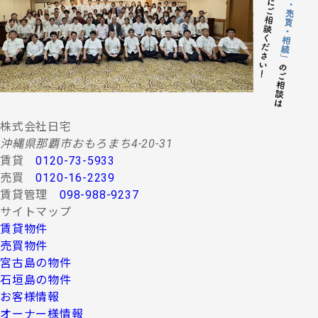
する情報・サービスの提供。
(２) 当社グループ会社によるコンサルティング、調査
等に関する契約その他取り決め事項の履行に必要
な範囲における利用並びに情報・サービスの提
供。
(３) 当社グループ会社における広告・宣伝、その他当
社グループ会社より発送されるダイレクトメール
又は、Ｅ-mail、Ｗｅｂサイト等を利用した情報サ
ービスの提供。
株式会社日宅
(４) 当社グループ会社が行う顧客動向調査、市場調
沖縄県那覇市おもろまち4-20-31
査、商品開発等の分析データ並びに広告反響等の
賃貸
0120-73-5933
各種調査。
売買
0120-16-2239
(５) 前各項に定める利用目的の達成に必要な範囲にお
賃貸管理
098-988-9237
ける個人情報の第三者提供。
サイトマップ
４.お客様の個人情報の第三者への提供
賃貸物件
第三者への提供にあたっては、機密保持のために必要な
売買物件
措置を講じます。なお、上記利用目的の達成に必要な範
宮古島の物件
囲内において業務委託先に情報を提供する場合など、法
石垣島の物件
令に反しない範囲で停止請求をお受けできないことがあ
お客様情報
ります。 お客様の個人情報は、上記利用目的のために以
下の者に対して書面または口頭もしくはその他媒体によ
オーナー様情報