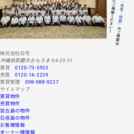
する情報・サービスの提供。
(２) 当社グループ会社によるコンサルティング、調査
等に関する契約その他取り決め事項の履行に必要
な範囲における利用並びに情報・サービスの提
供。
(３) 当社グループ会社における広告・宣伝、その他当
社グループ会社より発送されるダイレクトメール
又は、Ｅ-mail、Ｗｅｂサイト等を利用した情報サ
ービスの提供。
株式会社日宅
(４) 当社グループ会社が行う顧客動向調査、市場調
沖縄県那覇市おもろまち4-20-31
査、商品開発等の分析データ並びに広告反響等の
賃貸
0120-73-5933
各種調査。
売買
0120-16-2239
(５) 前各項に定める利用目的の達成に必要な範囲にお
賃貸管理
098-988-9237
ける個人情報の第三者提供。
サイトマップ
４.お客様の個人情報の第三者への提供
賃貸物件
第三者への提供にあたっては、機密保持のために必要な
売買物件
措置を講じます。なお、上記利用目的の達成に必要な範
宮古島の物件
囲内において業務委託先に情報を提供する場合など、法
石垣島の物件
令に反しない範囲で停止請求をお受けできないことがあ
お客様情報
ります。 お客様の個人情報は、上記利用目的のために以
下の者に対して書面または口頭もしくはその他媒体によ
オーナー様情報