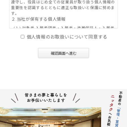
遵守し、役員はじめ全ての従業員が取り扱う個人情報の
重要性を認識するとともに適正な取扱いと保護に努めま
す。
２.当社が保有する個人情報
(１) 対象者 入居希望者・入居者・連帯保証人・入居者
家族・同居人・不動産の所有者その他権利者
個人情報のお取扱いについて同意する
(２) 取得情報内容 住所・氏名・性別・生年月日・年
齢・職業（勤務先名称・住所・電話番号・Ｅ-mail
アドレス）・自宅電話番号・個人Ｅ-mail アドレス
確認画面へ進む
等
(３) その他の取得情報項目 個人情報が特定できる契約
の種類、申込日、契約締結日、売買又は賃料その
他の価格・対価・付帯費用、取引における対象物
件に係る関連情報並びにその他付帯情報
３．利用目的の内容
(１) 不動産の賃貸、売買、交換、及びそれらの媒介・
代理、紹介、入居申込結果等の連絡、信用情報機
関への信用照会、物件の管理等に関する契約その
他取り決め事項の履行に必要な範囲における利用
並びに当社及び当社グループ会社（アパマンショ
ップ本部及び加盟企業を含む：以下同じ）が提供