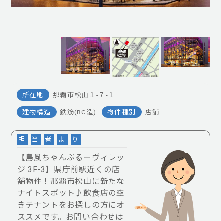
所在地
那覇市松山１-７-１
建物構造
鉄筋(RC造)
物件種別
店舗
担
当
者
よ
り
【島風ちゃんぷるーヴィレッ
ジ 3F-3】県庁前駅近くの店
舗物件！那覇市松山に新たな
ナイトスポット♪飲食店の空
きテナントをお探しの方にオ
ススメです。お問い合わせは