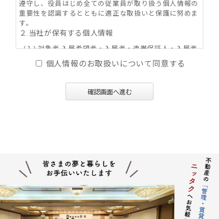
遵守し、役員はじめ全ての従業員が取り扱う個人情報の
重要性を認識するとともに適正な取扱いと保護に努めま
す。
２.当社が保有する個人情報
(１) 対象者 入居希望者・入居者・連帯保証人・入居者
家族・同居人・不動産の所有者その他権利者
個人情報のお取扱いについて同意する
(２) 取得情報内容 住所・氏名・性別・生年月日・年
齢・職業（勤務先名称・住所・電話番号・Ｅ-mail
アドレス）・自宅電話番号・個人Ｅ-mail アドレス
確認画面へ進む
等
(３) その他の取得情報項目 個人情報が特定できる契約
の種類、申込日、契約締結日、売買又は賃料その
他の価格・対価・付帯費用、取引における対象物
件に係る関連情報並びにその他付帯情報
３．利用目的の内容
(１) 不動産の賃貸、売買、交換、及びそれらの媒介・
代理、紹介、入居申込結果等の連絡、信用情報機
関への信用照会、物件の管理等に関する契約その
他取り決め事項の履行に必要な範囲における利用
並びに当社及び当社グループ会社（アパマンショ
ップ本部及び加盟企業を含む：以下同じ）が提供