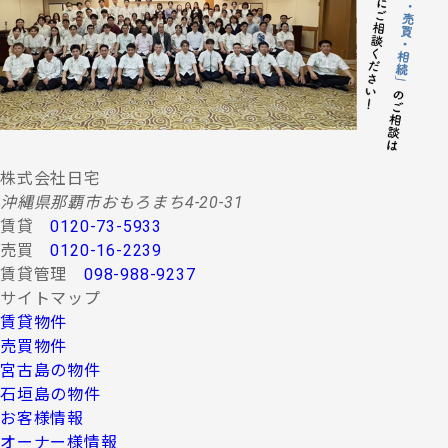
する情報・サービスの提供。
(２) 当社グループ会社によるコンサルティング、調査
等に関する契約その他取り決め事項の履行に必要
な範囲における利用並びに情報・サービスの提
供。
(３) 当社グループ会社における広告・宣伝、その他当
社グループ会社より発送されるダイレクトメール
又は、Ｅ-mail、Ｗｅｂサイト等を利用した情報サ
ービスの提供。
株式会社日宅
(４) 当社グループ会社が行う顧客動向調査、市場調
沖縄県那覇市おもろまち4-20-31
査、商品開発等の分析データ並びに広告反響等の
賃貸
0120-73-5933
各種調査。
売買
0120-16-2239
(５) 前各項に定める利用目的の達成に必要な範囲にお
賃貸管理
098-988-9237
ける個人情報の第三者提供。
サイトマップ
４.お客様の個人情報の第三者への提供
賃貸物件
第三者への提供にあたっては、機密保持のために必要な
売買物件
措置を講じます。なお、上記利用目的の達成に必要な範
宮古島の物件
囲内において業務委託先に情報を提供する場合など、法
石垣島の物件
令に反しない範囲で停止請求をお受けできないことがあ
お客様情報
ります。 お客様の個人情報は、上記利用目的のために以
下の者に対して書面または口頭もしくはその他媒体によ
オーナー様情報