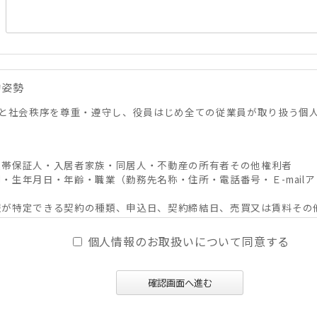
的姿勢
と社会秩序を尊重・遵守し、役員はじめ全ての従業員が取り扱う個
・連帯保証人・入居者家族・同居人・不動産の所有者その他権利者
別・生年月日・年齢・職業（勤務先名称・住所・電話番号・Ｅ-mailア
人情報が特定できる契約の種類、申込日、契約締結日、売買又は賃料そ
その他付帯情報
個人情報のお取扱いについて同意する
、及びそれらの媒介・代理、紹介、入居申込結果等の連絡、信用情報機
確認画面へ進む
必要な範囲における利用並びに当社及び当社グループ会社（アパマン
スの提供。
ンサルティング、調査等に関する契約その他取り決め事項の履行に必要