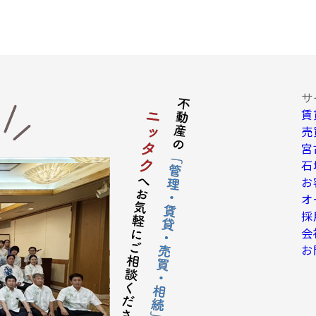
告・宣伝、その他当社グループ会社より発送されるダイレクトメール又は
客動向調査、市場調査、商品開発等の分析データ並びに広告反響等の各
達成に必要な範囲における個人情報の第三者提供。
の提供
サ
賃
保持のために必要な措置を講じます。なお、上記利用目的の達成に
で停止請求をお受けできないことがあります。 お客様の個人情報は
売
よるデータで提供します。
宮
項についての契約の相手方となる者、その見込者
石
される場合の不動産仲介業者及び売買後の移管先管理業者
お
て当社が委託または提携した業者
オ
、信販会社、保証会社、公共料金会社、その他住宅関連サービス等を行
採
の信用情報機関
会
の滞納金回収連絡会社
お
司法書士等の専門家
の個人情報を第三者に対して提供することがあります。
護のため必要な場合
の官公庁から法令に基づき照会がなされた場合