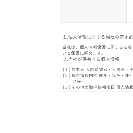
１.個人情報に対する当社の基本
当社は、個人情報保護に関する法令
いと保護に努めます。
２.当社が保有する個人情報
(１) 対象者 入居希望者・入居者
(２) 取得情報内容 住所・氏名・性
ス等
(３) その他の取得情報項目 個
象物件に係る関連情報並びに
３．利用目的の内容
(１) 不動産の賃貸、売買、交換
その他取り決め事項の履行に
じ）が提供する情報・サービ
(２) 当社グループ会社によるコ