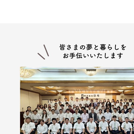
供。
(３) 当社グループ会社における広
報サービスの提供。
(４) 当社グループ会社が行う顧
(５) 前各項に定める利用目的の
４.お客様の個人情報の第三者へ
第三者への提供にあたっては、機密
する場合など、法令に反しない範囲
面または口頭もしくはその他媒体に
(１) お客様から委託を受けた事
(２) 賃貸にかかる不動産が売買
(３) 契約目的にかかる業務に関し
(４) 当社グループ会社
(５) 契約目的にかかる損保会社
(６) 入居希望者の信用照会のため
(７) 入居者が賃料を滞納した場合
(８) 調停、訴訟のための弁護士、
■上記以外にも、次の場合はお客様
(１) 人の生命、身体又は財産の保
(２) 裁判所・税務署・警察署等