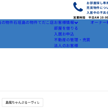
お部屋探し
売買物件につ
入居中の不具
営業時間 平日AM 10:0
島の物件
石垣島の物件
てだこ店
お客様情報
オーナー
部屋を借りる
入居お申込
不動産の管理・売買
法人のお客様