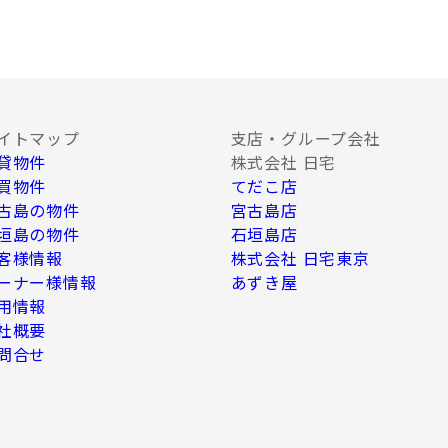
、Ｅ-mail、Ｗｅｂサイト等を利用した情
種調査。
イトマップ
支店・グループ会社
貸物件
株式会社 日宅
必要な範囲内において業務委託先に情報を提供
、上記利用目的のために以下の者に対して書
買物件
てだこ店
古島の物件
宮古島店
垣島の物件
石垣島店
客様情報
株式会社 日宅東京
ーナー様情報
あずき屋
う企業
用情報
社概要
問合せ