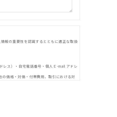
人情報の重要性を認識するとともに適正な取扱
ドレス）・自宅電話番号・個人Ｅ-mail アドレ
の他の価格・対価・付帯費用、取引における対
関への信用照会、物件の管理等に関する契約
ショップ本部及び加盟企業を含む：以下同
な範囲における利用並びに情報・サービスの提