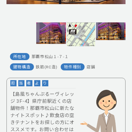
所在地
那覇市松山１-７-１
建物構造
鉄筋(RC造)
物件種別
店舗
担
当
者
よ
り
【島風ちゃんぷるーヴィレッ
ジ 3F-4】県庁前駅近くの店
舗物件！那覇市松山に新たな
ナイトスポット♪飲食店の空
きテナントをお探しの方にオ
ススメです。お問い合わせは