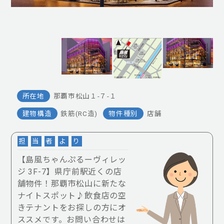
所在地
那覇市松山１-７-１
建物構造
鉄筋(RC造)
物件種別
店舗
担
当
者
よ
り
【島風ちゃんぷるーヴィレッ
ジ 3F-7】県庁前駅近くの店
舗物件！那覇市松山に新たな
ナイトスポット♪飲食店の空
きテナントをお探しの方にオ
ススメです。お問い合わせは