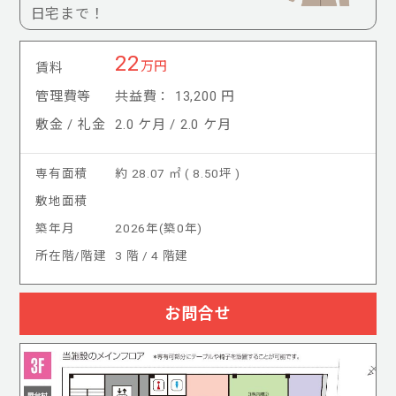
日宅まで！
22
万円
賃料
管理費等
共益費： 13,200 円
敷金 / 礼金
2.0 ケ月 / 2.0 ケ月
専有面積
約 28.07 ㎡ ( 8.50坪 )
敷地面積
築年月
2026年(築0年)
所在階/階建
3 階 / 4 階建
お問合せ