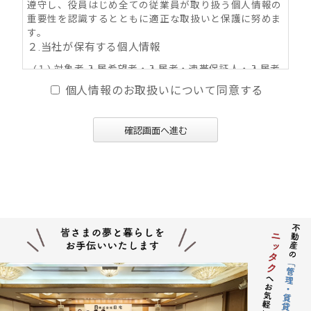
遵守し、役員はじめ全ての従業員が取り扱う個人情報の
重要性を認識するとともに適正な取扱いと保護に努めま
す。
２.当社が保有する個人情報
(１) 対象者 入居希望者・入居者・連帯保証人・入居者
家族・同居人・不動産の所有者その他権利者
個人情報のお取扱いについて同意する
(２) 取得情報内容 住所・氏名・性別・生年月日・年
齢・職業（勤務先名称・住所・電話番号・Ｅ-mail
アドレス）・自宅電話番号・個人Ｅ-mail アドレス
確認画面へ進む
等
(３) その他の取得情報項目 個人情報が特定できる契約
の種類、申込日、契約締結日、売買又は賃料その
他の価格・対価・付帯費用、取引における対象物
件に係る関連情報並びにその他付帯情報
３．利用目的の内容
(１) 不動産の賃貸、売買、交換、及びそれらの媒介・
代理、紹介、入居申込結果等の連絡、信用情報機
関への信用照会、物件の管理等に関する契約その
他取り決め事項の履行に必要な範囲における利用
並びに当社及び当社グループ会社（アパマンショ
ップ本部及び加盟企業を含む：以下同じ）が提供