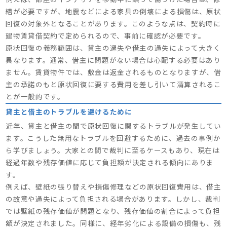
繕が必要ですが、地震などによる家具の倒壊による損傷は、原状
回復の対象外となることがあります。このような点は、契約時に
建物賃貸借契約で定められるので、事前に確認が必要です。
原状回復の義務範囲は、貸主の過失や借主の過失によって大きく
異なります。通常、借主に問題がない場合は心配する必要はあり
ません。賃貸物件では、敷金は返金されるものとなりますが、借
主の承諾のもと原状回復に要する費用を差し引いて清算されるこ
とが一般的です。
貸主と借主のトラブルを避けるために
近年、貸主と借主の間で原状回復に関するトラブルが発生してい
ます。こうした無用なトラブルを回避するために、過去の事例か
ら学びましょう。大家との間で裁判に至るケースもあり、現在は
経過年数や残存価値に応じて負担額が決定される傾向にありま
す。
例えば、壁紙の張り替えや損傷修理などの原状回復費用は、借主
の故意や過失によって負担される場合があります。しかし、裁判
では壁紙の残存価値が問題となり、残存価値の割合によって負担
額が決定されました。同様に、経年劣化による設備の損傷も、残