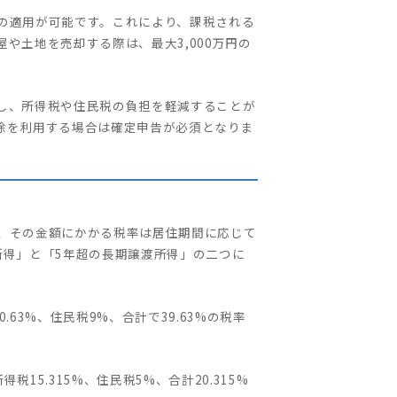
の適用が可能です。これにより、課税される
や土地を売却する際は、最大3,000万円の
し、所得税や住民税の負担を軽減することが
除を利用する場合は確定申告が必須となりま
、その金額にかかる税率は居住期間に応じて
所得」と「5年超の長期譲渡所得」の二つに
63%、住民税9%、合計で39.63%の税率
5.315%、住民税5%、合計20.315%