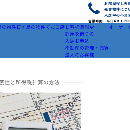
お部屋探し
売買物件につ
入居中の不具
営業時間 平日AM 10:0
島の物件
石垣島の物件
てだこ店
お客様情報
オーナー
部屋を借りる
入居お申込
不動産の管理・売買
法人のお客様
要性と所得税計算の方法