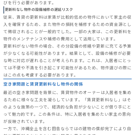
びを行う必要があります。
更新料なし物件の設備補修の遅延リスク
従来、賃貸の更新料は家賃が比較的低めの物件において家主の収
入を確保するため、また物件の損耗を補修するための資金源とし
て徴収されることが一般的でした。一部の大家は、この更新料を
物件のメンテナンスや補修の費用として活用しています。
更新料がない物件の場合、その分設備の修繕や更新に充てる予算
が少なくなる可能性があります。結果として、設備の補修が必要
な時に対応が遅れることが考えられます。これは、入居者にとっ
ては不便や不満を引き起こす可能性があるため、物件選びの際に
はこの点も考慮する必要があります。
空き家問題と賃貸更新料なし物件の関係
最近の空き家問題を背景に、賃貸物件のオーナーは入居者を集め
るために様々な工夫を凝らしています。「賃貸更新料なし」はそ
のような施策の一つで、経済的な負担が少ないことが借り手にと
って魅力的です。この条件は、特に入居者を集めたい家主の意向
が反映されています。
一方で、沖縄全土を含む田舎ならではの建物の償却完了により自