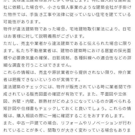
社に依頼した場合や、小さな個人事業のような建築会社が手掛け
た物件では、手抜き工事や法律に従っていない住宅を建てている
可能性があります。
物件が違法建築物であった場合、宅地建物取引業法により、日宅
はお客様に対して説明義務がございます。
ただし、売主や業者から違法建築であると伝えられた場合に限り
ます。私たち不動産業者は、建物の建築時における居室の採光面
積や必要換気量の確保、日影規制、各種斜線への適合性などの詳
細な調査を行うことはできません。
これらの情報は、売主や原状業者から提供されない限り、仲介業
者は把握できないというのが実情です。
違法建築のチェックには、物件が販売されている時に業者間で作
成されている販売図面の確認が有効です。また、平面図や立体
図、外壁・内壁、断熱材がどのようになっているのか調べられる
矩計図や仕様書もチェックしておくと良いでしょう。これらの情
報は、購入相談の際に一緒に確認することをおすすめします。
また、中古一戸建ての場合、リフォームやリノベーションが行わ
れていることが多く、間取りが大きく変わっている場合もありま