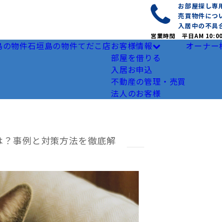
お部屋探し
売買物件につ
入居中の不具
営業時間 平日AM 10:0
島の物件
石垣島の物件
てだこ店
お客様情報
オーナー
部屋を借りる
入居お申込
不動産の管理・売買
法人のお客様
は？事例と対策方法を徹底解