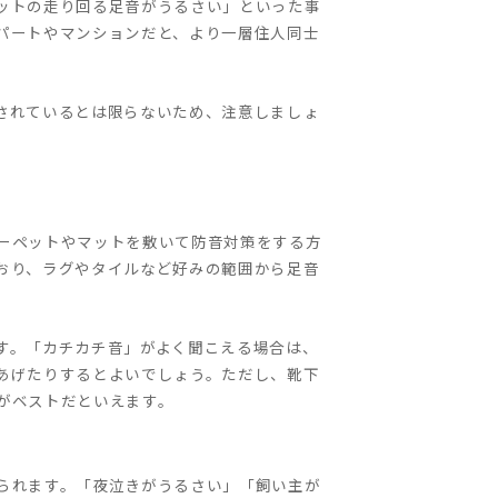
ットの走り回る足音がうるさい」といった事
パートやマンションだと、より一層住人同士
されているとは限らないため、注意しましょ
ーペットやマットを敷いて防音対策をする方
おり、ラグやタイルなど好みの範囲から足音
す。「カチカチ音」がよく聞こえる場合は、
あげたりするとよいでしょう。ただし、靴下
がベストだといえます。
られます。「夜泣きがうるさい」「飼い主が