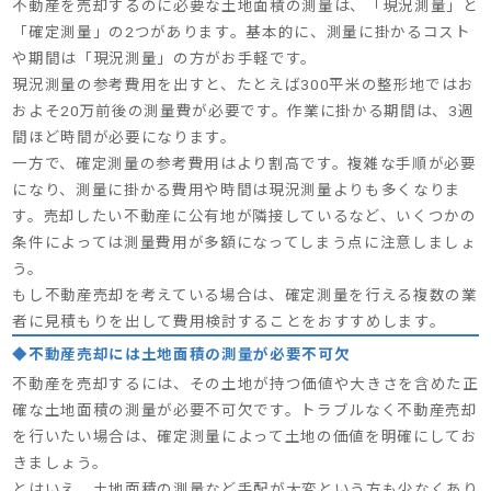
不動産を売却するのに必要な土地面積の測量は、「現況測量」と
「確定測量」の2つがあります。基本的に、測量に掛かるコスト
や期間は「現況測量」の方がお手軽です。
現況測量の参考費用を出すと、たとえば300平米の整形地ではお
およそ20万前後の測量費が必要です。作業に掛かる期間は、3週
間ほど時間が必要になります。
一方で、確定測量の参考費用はより割高です。複雑な手順が必要
になり、測量に掛かる費用や時間は現況測量よりも多くなりま
す。売却したい不動産に公有地が隣接しているなど、いくつかの
条件によっては測量費用が多額になってしまう点に注意しましょ
う。
もし不動産売却を考えている場合は、確定測量を行える複数の業
者に見積もりを出して費用検討することをおすすめします。
◆不動産売却には土地面積の測量が必要不可欠
不動産を売却するには、その土地が持つ価値や大きさを含めた正
確な土地面積の測量が必要不可欠です。トラブルなく不動産売却
を行いたい場合は、確定測量によって土地の価値を明確にしてお
きましょう。
とはいえ、土地面積の測量など手配が大変という方も少なくあり