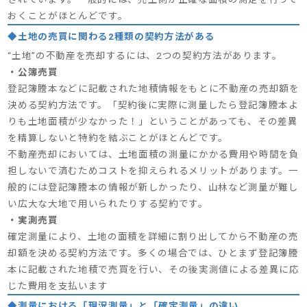
おくことがほとんどです。
◆土地の売買に関わる2種類の契約方法がある
“土地”の不動産を売却するには、2つの契約方法があります。
・公簿売買
登記簿謄本などに記載された地積情報をもとに不動産の売却額を
決める契約方法です。「契約後に実際に測量したら登記簿謄本よ
りも土地面積が少なかった！」ということがあっても、その差異
を精算しないと特約を結ぶことがほとんどです。
不動産売却においては、土地面積の測量にかかる費用や時間を負
担しないで済むためコストを抑えられるメリットがあります。一
般的には登記簿謄本の情報が新しかったり、山林など測量が難し
い広大な大地で用いられたりする契約です。
・実測売買
確定測量により、土地の面積を詳細に割り出してから不動産の売
却額を決める契約方法です。多くの場合では、ひとまず登記簿謄
本に記載された地積で売買を行い、その後実測値による差異に応
じた費用を支払います
◆測量における「現況測量」と「確定測量」の違い