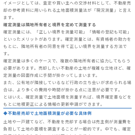
イメージとしては、査定や買い主への交渉材料として、不動産売
却の参考資料に用いられる土地面積測量法が「現況測量」と言え
ます。
確定測量は隣地所有者と境界を定めて測量する
確定測量には、「正しい境界を測量可能」「情報の登記も可能」
といったメリットがあります。確定測量とは、有資格者の助力を
もとに、隣地所有者の同意を得て正しい境界を測量する方法で
す。
確定測量は多くのケースで、複数の隣地所有者に協力してもらう
必要があります。売却したい不動産の土地が複雑な立地ほど、確
定測量の図面作成に手間が掛かってしまいます。
また、公有地が隣接しているなど行政の立ち会いが求められる場
合は、より多くの費用や時間が掛かる点に注意が必要です。
とはいえ、確定測量で土地面積を測量すれば、境界確定書などを
もとに地積更正による情報の更新申請ができます。
◆不動産売却で土地面積測量が必要な具体例
土地や一戸建てなど、不動産を売却する場合は売主側が測量費を
負担して土地の面積を調査することが一般的です。中でも、確定