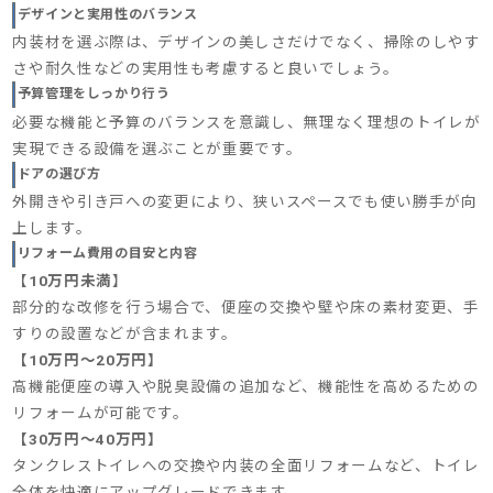
デザインと実用性のバランス
内装材を選ぶ際は、デザインの美しさだけでなく、掃除のしやす
さや耐久性などの実用性も考慮すると良いでしょう。
予算管理をしっかり行う
必要な機能と予算のバランスを意識し、無理なく理想のトイレが
実現できる設備を選ぶことが重要です。
ドアの選び方
外開きや引き戸への変更により、狭いスペースでも使い勝手が向
上します。
リフォーム費用の目安と内容
【
10万円未満
】
部分的な改修を行う場合で、便座の交換や壁や床の素材変更、手
すりの設置などが含まれます。
【
10万円～20万円
】
高機能便座の導入や脱臭設備の追加など、機能性を高めるための
リフォームが可能です。
【
30万円～40万円
】
タンクレストイレへの交換や内装の全面リフォームなど、トイレ
全体を快適にアップグレードできます。