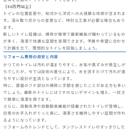
【
50万円以上
】
トイレの位置変更や、和式から洋式への大規模な改修が含まれま
す。汲み取り式からの変更など、特別な工事が必要な場合もあり
ます。
新しいトイレ設備は、掃除が簡単で最新機能が備わっているもの
が多く、清潔で快適な空間を実現できます。予算や希望に合わせ
て計画を立て、理想的なトイレを目指しましょう。
リフォーム費用の目安と内容
かつてのトイレは汚れが溜まりやすく、水垢や黒ずみが発生しが
ちでしたが、今では技術の進化により、水を流すだけで汚れが落
ちやすい設計が主流となっています。
特に、便器のフチ部分の掃除に手間を感じたことがある方も多い
でしょう。最新のトイレにはフチのないデザインも増え、一拭き
で簡単に清潔を保てます。
さらに、自動洗浄や自動脱臭機能が搭載されたトイレが登場し、
日常のお手入れがぐっと楽に。清潔さを維持しやすい空間が作れ
るようになっています。
リフォームのトレンドとして、タンクレストイレのすっきりした