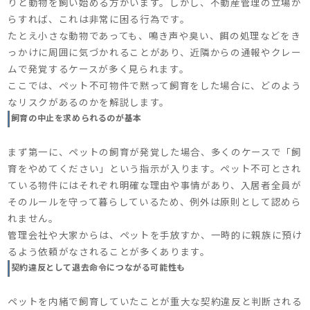
りと動物を飼い始める方がいます。しかし、不動産管理の立場か
らすれば、これは非常に困る行為です。
たとえ小さな動物であっても、鳴き声や臭い、餌の処理などをき
っかけに周囲に気づかれることがあり、近隣からの通報やクレー
ムで発覚するケースが多く見られます。
ここでは、ペット不可物件で黙って飼育をした場合に、どのよう
なリスクがあるのかを解説します。
飼育の中止を求められるのが基本
まず第一に、ペットの飼育が発覚した場合、多くのケースで「飼
育をやめてください」という指示が入ります。ペット不可とされ
ている物件にはそれぞれ明確な理由や事情があり、入居者全員が
そのルールを守って暮らしているため、例外は原則として認めら
れません。
管理会社や大家からは、ペットを手放すか、一時的に親族に預け
るよう依頼がなされることが多くあります。
契約違反として退去命令につながる可能性も
ペットを内緒で飼育していたことが重大な契約違反と判断される