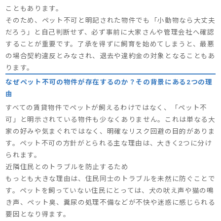
こともあります。
そのため、ペット不可と明記された物件でも「小動物なら大丈夫
だろう」と自己判断せず、必ず事前に大家さんや管理会社へ確認
することが重要です。了承を得ずに飼育を始めてしまうと、最悪
の場合契約違反とみなされ、退去や違約金の対象となることもあ
ります。
なぜペット不可の物件が存在するのか？その背景にある2つの理
由
すべての賃貸物件でペットが飼えるわけではなく、「ペット不
可」と明示されている物件も少なくありません。これは単なる大
家の好みや気まぐれではなく、明確なリスク回避の目的がありま
す。ペット不可の方針がとられる主な理由は、大きく2つに分け
られます。
近隣住民とのトラブルを防止するため
もっとも大きな理由は、住民同士のトラブルを未然に防ぐことで
す。ペットを飼っていない住民にとっては、犬の吠え声や猫の鳴
き声、ペット臭、糞尿の処理不備などが不快や迷惑に感じられる
要因となり得ます。