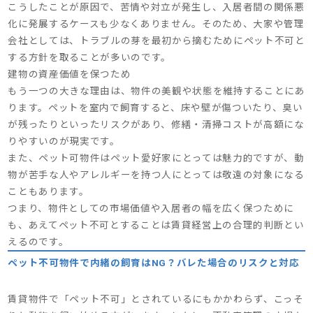
こうしたことが原因で、苦情や対立が発生し、入居者間の関係悪
化に発展するケースも少なくありません。そのため、大家や管理
会社としては、トラブルの芽を最初から摘むためにペット不可と
する方針を取ることが多いのです。
建物の資産価値を保つため
もう一つの大きな理由は、物件の美観や状態を維持することにあ
ります。ペットを室内で飼育すると、床や壁が傷ついたり、臭い
が残ったりといったリスクがあり、修繕・清掃コストが高額にな
りやすいのが現実です。
また、ペット可物件はペット愛好家にとっては魅力的ですが、動
物が苦手な人やアレルギーを持つ人にとっては敬遠の対象になる
こともあります。
つまり、物件としての市場価値や入居者の幅を広く保つために
も、あえてペット不可とすることは賃貸経営上の合理的判断とい
えるのです。
ペット不可物件で内緒の飼育はNG？バレた場合のリスクと対応
賃貸物件で「ペット不可」とされているにもかかわらず、こっそ