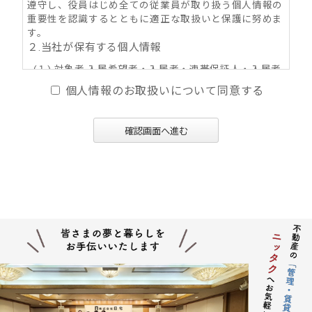
遵守し、役員はじめ全ての従業員が取り扱う個人情報の
重要性を認識するとともに適正な取扱いと保護に努めま
す。
２.当社が保有する個人情報
(１) 対象者 入居希望者・入居者・連帯保証人・入居者
家族・同居人・不動産の所有者その他権利者
個人情報のお取扱いについて同意する
(２) 取得情報内容 住所・氏名・性別・生年月日・年
齢・職業（勤務先名称・住所・電話番号・Ｅ-mail
アドレス）・自宅電話番号・個人Ｅ-mail アドレス
確認画面へ進む
等
(３) その他の取得情報項目 個人情報が特定できる契約
の種類、申込日、契約締結日、売買又は賃料その
他の価格・対価・付帯費用、取引における対象物
件に係る関連情報並びにその他付帯情報
３．利用目的の内容
(１) 不動産の賃貸、売買、交換、及びそれらの媒介・
代理、紹介、入居申込結果等の連絡、信用情報機
関への信用照会、物件の管理等に関する契約その
他取り決め事項の履行に必要な範囲における利用
並びに当社及び当社グループ会社（アパマンショ
ップ本部及び加盟企業を含む：以下同じ）が提供