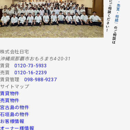
する情報・サービスの提供。
(２) 当社グループ会社によるコンサルティング、調査
等に関する契約その他取り決め事項の履行に必要
な範囲における利用並びに情報・サービスの提
供。
(３) 当社グループ会社における広告・宣伝、その他当
社グループ会社より発送されるダイレクトメール
又は、Ｅ-mail、Ｗｅｂサイト等を利用した情報サ
ービスの提供。
株式会社日宅
(４) 当社グループ会社が行う顧客動向調査、市場調
沖縄県那覇市おもろまち4-20-31
査、商品開発等の分析データ並びに広告反響等の
賃貸
0120-73-5933
各種調査。
売買
0120-16-2239
(５) 前各項に定める利用目的の達成に必要な範囲にお
賃貸管理
098-988-9237
ける個人情報の第三者提供。
サイトマップ
４.お客様の個人情報の第三者への提供
賃貸物件
第三者への提供にあたっては、機密保持のために必要な
売買物件
措置を講じます。なお、上記利用目的の達成に必要な範
宮古島の物件
囲内において業務委託先に情報を提供する場合など、法
石垣島の物件
令に反しない範囲で停止請求をお受けできないことがあ
お客様情報
ります。 お客様の個人情報は、上記利用目的のために以
下の者に対して書面または口頭もしくはその他媒体によ
オーナー様情報