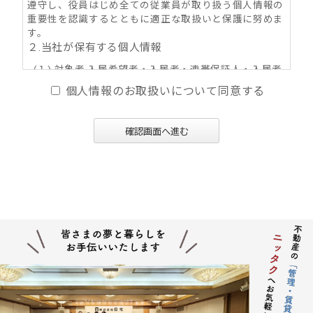
遵守し、役員はじめ全ての従業員が取り扱う個人情報の
重要性を認識するとともに適正な取扱いと保護に努めま
す。
２.当社が保有する個人情報
(１) 対象者 入居希望者・入居者・連帯保証人・入居者
家族・同居人・不動産の所有者その他権利者
個人情報のお取扱いについて同意する
(２) 取得情報内容 住所・氏名・性別・生年月日・年
齢・職業（勤務先名称・住所・電話番号・Ｅ-mail
アドレス）・自宅電話番号・個人Ｅ-mail アドレス
確認画面へ進む
等
(３) その他の取得情報項目 個人情報が特定できる契約
の種類、申込日、契約締結日、売買又は賃料その
他の価格・対価・付帯費用、取引における対象物
件に係る関連情報並びにその他付帯情報
３．利用目的の内容
(１) 不動産の賃貸、売買、交換、及びそれらの媒介・
代理、紹介、入居申込結果等の連絡、信用情報機
関への信用照会、物件の管理等に関する契約その
他取り決め事項の履行に必要な範囲における利用
並びに当社及び当社グループ会社（アパマンショ
ップ本部及び加盟企業を含む：以下同じ）が提供