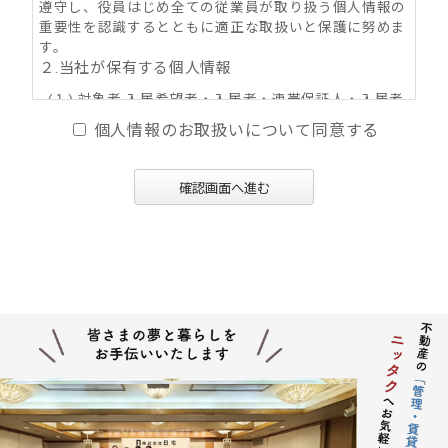
遵守し、役員はじめ全ての従業員が取り扱う個人情報の
重要性を認識するとともに適正な取扱いと保護に努めま
す。
２.当社が保有する個人情報
(１) 対象者 入居希望者・入居者・連帯保証人・入居者
家族・同居人・不動産の所有者その他権利者
個人情報のお取扱いについて同意する
(２) 取得情報内容 住所・氏名・性別・生年月日・年
齢・職業（勤務先名称・住所・電話番号・Ｅ-mail
アドレス）・自宅電話番号・個人Ｅ-mail アドレス
確認画面へ進む
等
(３) その他の取得情報項目 個人情報が特定できる契約
の種類、申込日、契約締結日、売買又は賃料その
他の価格・対価・付帯費用、取引における対象物
件に係る関連情報並びにその他付帯情報
３．利用目的の内容
(１) 不動産の賃貸、売買、交換、及びそれらの媒介・
代理、紹介、入居申込結果等の連絡、信用情報機
関への信用照会、物件の管理等に関する契約その
他取り決め事項の履行に必要な範囲における利用
並びに当社及び当社グループ会社（アパマンショ
ップ本部及び加盟企業を含む：以下同じ）が提供