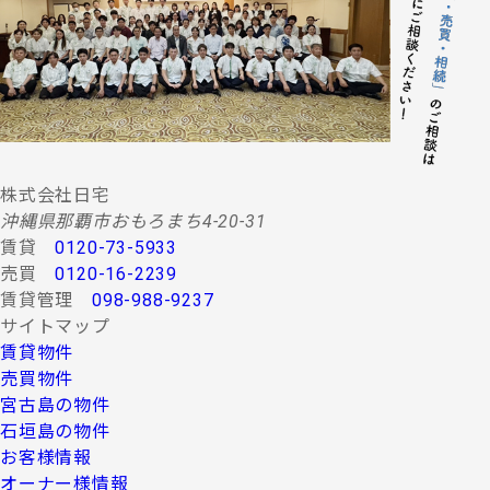
する情報・サービスの提供。
(２) 当社グループ会社によるコンサルティング、調査
等に関する契約その他取り決め事項の履行に必要
な範囲における利用並びに情報・サービスの提
供。
(３) 当社グループ会社における広告・宣伝、その他当
社グループ会社より発送されるダイレクトメール
又は、Ｅ-mail、Ｗｅｂサイト等を利用した情報サ
ービスの提供。
株式会社日宅
(４) 当社グループ会社が行う顧客動向調査、市場調
沖縄県那覇市おもろまち4-20-31
査、商品開発等の分析データ並びに広告反響等の
賃貸
0120-73-5933
各種調査。
売買
0120-16-2239
(５) 前各項に定める利用目的の達成に必要な範囲にお
賃貸管理
098-988-9237
ける個人情報の第三者提供。
サイトマップ
４.お客様の個人情報の第三者への提供
賃貸物件
第三者への提供にあたっては、機密保持のために必要な
売買物件
措置を講じます。なお、上記利用目的の達成に必要な範
宮古島の物件
囲内において業務委託先に情報を提供する場合など、法
石垣島の物件
令に反しない範囲で停止請求をお受けできないことがあ
お客様情報
ります。 お客様の個人情報は、上記利用目的のために以
下の者に対して書面または口頭もしくはその他媒体によ
オーナー様情報