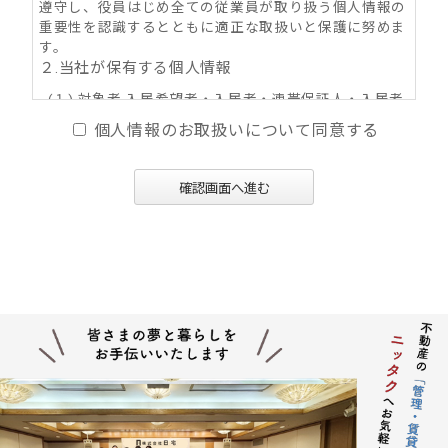
遵守し、役員はじめ全ての従業員が取り扱う個人情報の
重要性を認識するとともに適正な取扱いと保護に努めま
す。
２.当社が保有する個人情報
(１) 対象者 入居希望者・入居者・連帯保証人・入居者
家族・同居人・不動産の所有者その他権利者
個人情報のお取扱いについて同意する
(２) 取得情報内容 住所・氏名・性別・生年月日・年
齢・職業（勤務先名称・住所・電話番号・Ｅ-mail
アドレス）・自宅電話番号・個人Ｅ-mail アドレス
確認画面へ進む
等
(３) その他の取得情報項目 個人情報が特定できる契約
の種類、申込日、契約締結日、売買又は賃料その
他の価格・対価・付帯費用、取引における対象物
件に係る関連情報並びにその他付帯情報
３．利用目的の内容
(１) 不動産の賃貸、売買、交換、及びそれらの媒介・
代理、紹介、入居申込結果等の連絡、信用情報機
関への信用照会、物件の管理等に関する契約その
他取り決め事項の履行に必要な範囲における利用
並びに当社及び当社グループ会社（アパマンショ
ップ本部及び加盟企業を含む：以下同じ）が提供