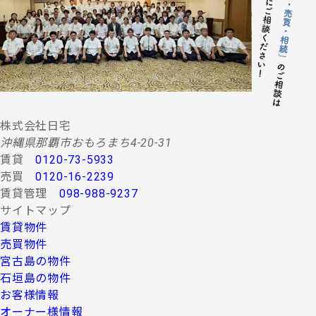
する情報・サービスの提供。
(２) 当社グループ会社によるコンサルティング、調査
等に関する契約その他取り決め事項の履行に必要
な範囲における利用並びに情報・サービスの提
供。
(３) 当社グループ会社における広告・宣伝、その他当
社グループ会社より発送されるダイレクトメール
又は、Ｅ-mail、Ｗｅｂサイト等を利用した情報サ
ービスの提供。
株式会社日宅
(４) 当社グループ会社が行う顧客動向調査、市場調
沖縄県那覇市おもろまち4-20-31
査、商品開発等の分析データ並びに広告反響等の
賃貸
0120-73-5933
各種調査。
売買
0120-16-2239
(５) 前各項に定める利用目的の達成に必要な範囲にお
賃貸管理
098-988-9237
ける個人情報の第三者提供。
サイトマップ
４.お客様の個人情報の第三者への提供
賃貸物件
第三者への提供にあたっては、機密保持のために必要な
売買物件
措置を講じます。なお、上記利用目的の達成に必要な範
宮古島の物件
囲内において業務委託先に情報を提供する場合など、法
石垣島の物件
令に反しない範囲で停止請求をお受けできないことがあ
お客様情報
ります。 お客様の個人情報は、上記利用目的のために以
下の者に対して書面または口頭もしくはその他媒体によ
オーナー様情報