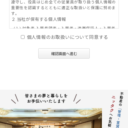
遵守し、役員はじめ全ての従業員が取り扱う個人情報の
重要性を認識するとともに適正な取扱いと保護に努めま
す。
２.当社が保有する個人情報
(１) 対象者 入居希望者・入居者・連帯保証人・入居者
家族・同居人・不動産の所有者その他権利者
個人情報のお取扱いについて同意する
(２) 取得情報内容 住所・氏名・性別・生年月日・年
齢・職業（勤務先名称・住所・電話番号・Ｅ-mail
アドレス）・自宅電話番号・個人Ｅ-mail アドレス
確認画面へ進む
等
(３) その他の取得情報項目 個人情報が特定できる契約
の種類、申込日、契約締結日、売買又は賃料その
他の価格・対価・付帯費用、取引における対象物
件に係る関連情報並びにその他付帯情報
３．利用目的の内容
(１) 不動産の賃貸、売買、交換、及びそれらの媒介・
代理、紹介、入居申込結果等の連絡、信用情報機
関への信用照会、物件の管理等に関する契約その
他取り決め事項の履行に必要な範囲における利用
並びに当社及び当社グループ会社（アパマンショ
ップ本部及び加盟企業を含む：以下同じ）が提供