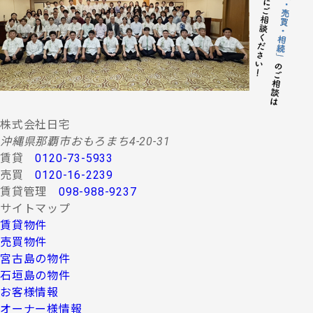
する情報・サービスの提供。
(２) 当社グループ会社によるコンサルティング、調査
等に関する契約その他取り決め事項の履行に必要
な範囲における利用並びに情報・サービスの提
供。
(３) 当社グループ会社における広告・宣伝、その他当
社グループ会社より発送されるダイレクトメール
又は、Ｅ-mail、Ｗｅｂサイト等を利用した情報サ
ービスの提供。
株式会社日宅
(４) 当社グループ会社が行う顧客動向調査、市場調
沖縄県那覇市おもろまち4-20-31
査、商品開発等の分析データ並びに広告反響等の
賃貸
0120-73-5933
各種調査。
売買
0120-16-2239
(５) 前各項に定める利用目的の達成に必要な範囲にお
賃貸管理
098-988-9237
ける個人情報の第三者提供。
サイトマップ
４.お客様の個人情報の第三者への提供
賃貸物件
第三者への提供にあたっては、機密保持のために必要な
売買物件
措置を講じます。なお、上記利用目的の達成に必要な範
宮古島の物件
囲内において業務委託先に情報を提供する場合など、法
石垣島の物件
令に反しない範囲で停止請求をお受けできないことがあ
お客様情報
ります。 お客様の個人情報は、上記利用目的のために以
下の者に対して書面または口頭もしくはその他媒体によ
オーナー様情報