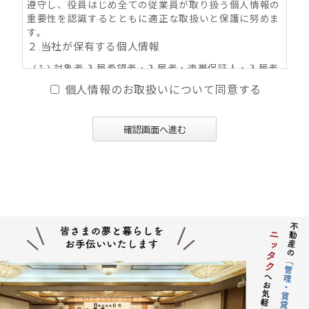
遵守し、役員はじめ全ての従業員が取り扱う個人情報の
重要性を認識するとともに適正な取扱いと保護に努めま
す。
２.当社が保有する個人情報
(１) 対象者 入居希望者・入居者・連帯保証人・入居者
家族・同居人・不動産の所有者その他権利者
個人情報のお取扱いについて同意する
(２) 取得情報内容 住所・氏名・性別・生年月日・年
齢・職業（勤務先名称・住所・電話番号・Ｅ-mail
アドレス）・自宅電話番号・個人Ｅ-mail アドレス
確認画面へ進む
等
(３) その他の取得情報項目 個人情報が特定できる契約
の種類、申込日、契約締結日、売買又は賃料その
他の価格・対価・付帯費用、取引における対象物
件に係る関連情報並びにその他付帯情報
３．利用目的の内容
(１) 不動産の賃貸、売買、交換、及びそれらの媒介・
代理、紹介、入居申込結果等の連絡、信用情報機
関への信用照会、物件の管理等に関する契約その
他取り決め事項の履行に必要な範囲における利用
並びに当社及び当社グループ会社（アパマンショ
ップ本部及び加盟企業を含む：以下同じ）が提供