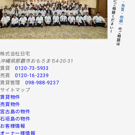
する情報・サービスの提供。
(２) 当社グループ会社によるコンサルティング、調査
等に関する契約その他取り決め事項の履行に必要
な範囲における利用並びに情報・サービスの提
供。
(３) 当社グループ会社における広告・宣伝、その他当
社グループ会社より発送されるダイレクトメール
又は、Ｅ-mail、Ｗｅｂサイト等を利用した情報サ
ービスの提供。
株式会社日宅
(４) 当社グループ会社が行う顧客動向調査、市場調
沖縄県那覇市おもろまち4-20-31
査、商品開発等の分析データ並びに広告反響等の
賃貸
0120-73-5933
各種調査。
売買
0120-16-2239
(５) 前各項に定める利用目的の達成に必要な範囲にお
賃貸管理
098-988-9237
ける個人情報の第三者提供。
サイトマップ
４.お客様の個人情報の第三者への提供
賃貸物件
第三者への提供にあたっては、機密保持のために必要な
売買物件
措置を講じます。なお、上記利用目的の達成に必要な範
宮古島の物件
囲内において業務委託先に情報を提供する場合など、法
石垣島の物件
令に反しない範囲で停止請求をお受けできないことがあ
お客様情報
ります。 お客様の個人情報は、上記利用目的のために以
下の者に対して書面または口頭もしくはその他媒体によ
オーナー様情報