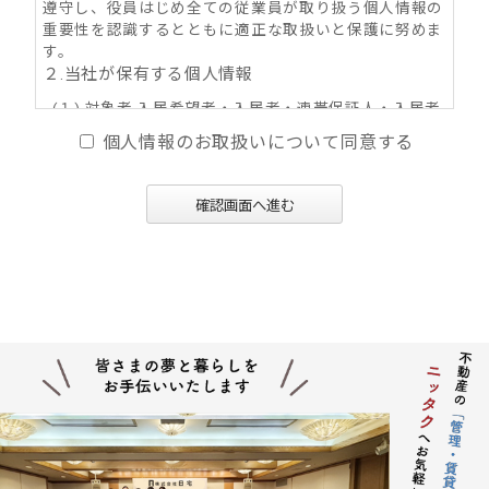
遵守し、役員はじめ全ての従業員が取り扱う個人情報の
重要性を認識するとともに適正な取扱いと保護に努めま
す。
２.当社が保有する個人情報
(１) 対象者 入居希望者・入居者・連帯保証人・入居者
家族・同居人・不動産の所有者その他権利者
個人情報のお取扱いについて同意する
(２) 取得情報内容 住所・氏名・性別・生年月日・年
齢・職業（勤務先名称・住所・電話番号・Ｅ-mail
アドレス）・自宅電話番号・個人Ｅ-mail アドレス
確認画面へ進む
等
(３) その他の取得情報項目 個人情報が特定できる契約
の種類、申込日、契約締結日、売買又は賃料その
他の価格・対価・付帯費用、取引における対象物
件に係る関連情報並びにその他付帯情報
３．利用目的の内容
(１) 不動産の賃貸、売買、交換、及びそれらの媒介・
代理、紹介、入居申込結果等の連絡、信用情報機
関への信用照会、物件の管理等に関する契約その
他取り決め事項の履行に必要な範囲における利用
並びに当社及び当社グループ会社（アパマンショ
ップ本部及び加盟企業を含む：以下同じ）が提供