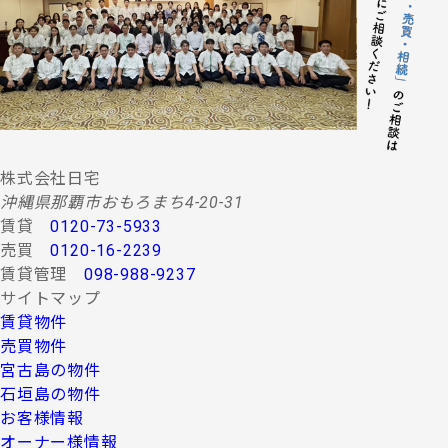
する情報・サービスの提供。
(２) 当社グループ会社によるコンサルティング、調査
等に関する契約その他取り決め事項の履行に必要
な範囲における利用並びに情報・サービスの提
供。
(３) 当社グループ会社における広告・宣伝、その他当
社グループ会社より発送されるダイレクトメール
又は、Ｅ-mail、Ｗｅｂサイト等を利用した情報サ
ービスの提供。
株式会社日宅
(４) 当社グループ会社が行う顧客動向調査、市場調
沖縄県那覇市おもろまち4-20-31
査、商品開発等の分析データ並びに広告反響等の
賃貸
0120-73-5933
各種調査。
売買
0120-16-2239
(５) 前各項に定める利用目的の達成に必要な範囲にお
賃貸管理
098-988-9237
ける個人情報の第三者提供。
サイトマップ
４.お客様の個人情報の第三者への提供
賃貸物件
第三者への提供にあたっては、機密保持のために必要な
売買物件
措置を講じます。なお、上記利用目的の達成に必要な範
宮古島の物件
囲内において業務委託先に情報を提供する場合など、法
石垣島の物件
令に反しない範囲で停止請求をお受けできないことがあ
お客様情報
ります。 お客様の個人情報は、上記利用目的のために以
下の者に対して書面または口頭もしくはその他媒体によ
オーナー様情報