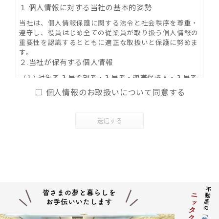
１.個人情報に対する当社の基本的姿勢
当社は、個人情報保護に関する法令と社会秩序を尊重・
遵守し、役員はじめ全ての従業員が取り扱う個人情報の
重要性を認識するとともに適正な取扱いと保護に努めま
す。
２.当社が保有する個人情報
(１) 対象者 入居希望者・入居者・連帯保証人・入居者
家族・同居人・不動産の所有者その他権利者
個人情報のお取扱いについて同意する
(２) 取得情報内容 住所・氏名・性別・生年月日・年
齢・職業（勤務先名称・住所・電話番号・Ｅ-mail
アドレス）・自宅電話番号・個人Ｅ-mail アドレス
送信する
等
(３) その他の取得情報項目 個人情報が特定できる契約
の種類、申込日、契約締結日、売買又は賃料その
他の価格・対価・付帯費用、取引における対象物
件に係る関連情報並びにその他付帯情報
３．利用目的の内容
(１) 不動産の賃貸、売買、交換、及びそれらの媒介・
代理、紹介、入居申込結果等の連絡、信用情報機
関への信用照会、物件の管理等に関する契約その