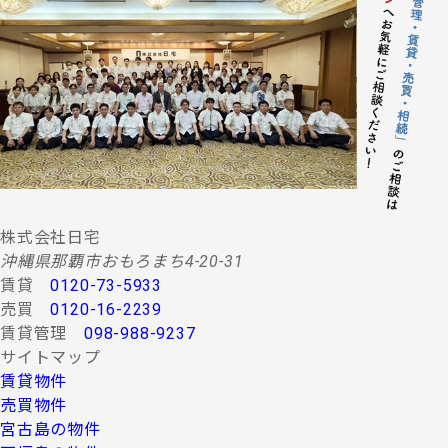
他取り決め事項の履行に必要な範囲における利用
並びに当社及び当社グループ会社（アパマンショ
ップ本部及び加盟企業を含む：以下同じ）が提供
する情報・サービスの提供。
(２) 当社グループ会社によるコンサルティング、調査
等に関する契約その他取り決め事項の履行に必要
な範囲における利用並びに情報・サービスの提
供。
(３) 当社グループ会社における広告・宣伝、その他当
社グループ会社より発送されるダイレクトメール
又は、Ｅ-mail、Ｗｅｂサイト等を利用した情報サ
ービスの提供。
株式会社日宅
(４) 当社グループ会社が行う顧客動向調査、市場調
沖縄県那覇市おもろまち4-20-31
査、商品開発等の分析データ並びに広告反響等の
賃貸
0120-73-5933
各種調査。
売買
0120-16-2239
(５) 前各項に定める利用目的の達成に必要な範囲にお
賃貸管理
098-988-9237
ける個人情報の第三者提供。
サイトマップ
４.お客様の個人情報の第三者への提供
賃貸物件
第三者への提供にあたっては、機密保持のために必要な
売買物件
措置を講じます。なお、上記利用目的の達成に必要な範
宮古島の物件
囲内において業務委託先に情報を提供する場合など、法