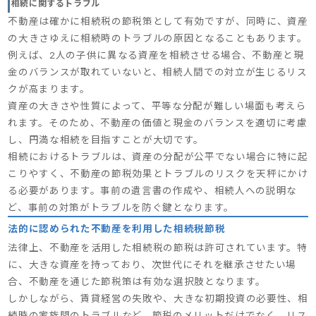
相続に関するトラブル
不動産は確かに相続税の節税策として有効ですが、同時に、資産
の大きさゆえに相続時のトラブルの原因となることもあります。
例えば、2人の子供に異なる資産を相続させる場合、不動産と現
金のバランスが取れていないと、相続人間での対立が生じるリス
クが高まります。
資産の大きさや性質によって、平等な分配が難しい場面も考えら
れます。そのため、不動産の価値と現金のバランスを適切に考慮
し、円満な相続を目指すことが大切です。
相続におけるトラブルは、資産の分配が公平でない場合に特に起
こりやすく、不動産の節税効果とトラブルのリスクを天秤にかけ
る必要があります。事前の遺言書の作成や、相続人への説明な
ど、事前の対策がトラブルを防ぐ鍵となります。
法的に認められた不動産を利用した相続税節税
法律上、不動産を活用した相続税の節税は許可されています。特
に、大きな資産を持っており、次世代にそれを継承させたい場
合、不動産を通じた節税策は有効な選択肢となります。
しかしながら、賃貸経営の失敗や、大きな初期投資の必要性、相
続時の家族間のトラブルなど、節税のメリットだけでなく、リス